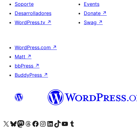
Soporte
Events
Desarrolladores
Donate
↗
WordPress.tv
↗
Swag
↗
WordPress.com
↗
Matt
↗
bbPress
↗
BuddyPress
↗
Visit our X (formerly Twitter) account
Visit our Bluesky account
Visit our Mastodon account
Visit our Threads account
Visita nuestra página de Facebook
Visita nuestra cuenta de Instagram
Visita nuestra cuenta de LinkedIn
Visit our TikTok account
Visita nuestro canal de YouTube
Visit our Tumblr account