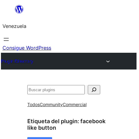
Saltar
al
Venezuela
contenido
Consigue WordPress
Plugin Directory
Buscar
Todos
Community
Commercial
Etiqueta del plugin:
facebook
like button