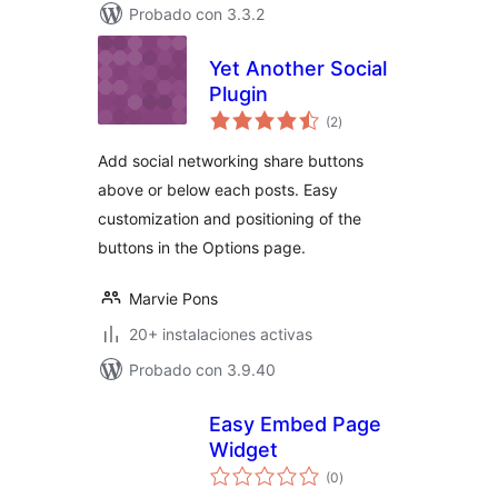
Probado con 3.3.2
Yet Another Social
Plugin
total
(2
)
de
valoraciones
Add social networking share buttons
above or below each posts. Easy
customization and positioning of the
buttons in the Options page.
Marvie Pons
20+ instalaciones activas
Probado con 3.9.40
Easy Embed Page
Widget
total
(0
)
de
valoraciones