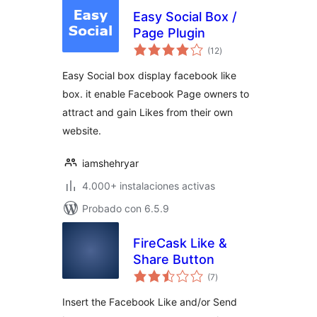
Easy Social Box /
Page Plugin
total
(12
)
de
valoraciones
Easy Social box display facebook like
box. it enable Facebook Page owners to
attract and gain Likes from their own
website.
iamshehryar
4.000+ instalaciones activas
Probado con 6.5.9
FireCask Like &
Share Button
total
(7
)
de
valoraciones
Insert the Facebook Like and/or Send