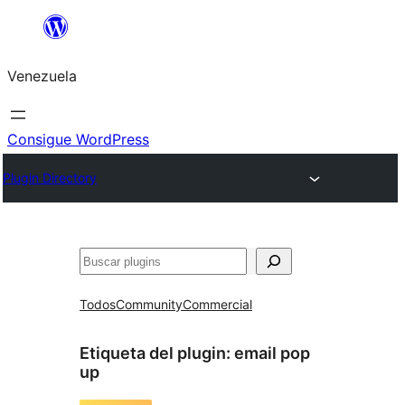
Saltar
al
Venezuela
contenido
Consigue WordPress
Plugin Directory
Buscar
Todos
Community
Commercial
Etiqueta del plugin:
email pop
up