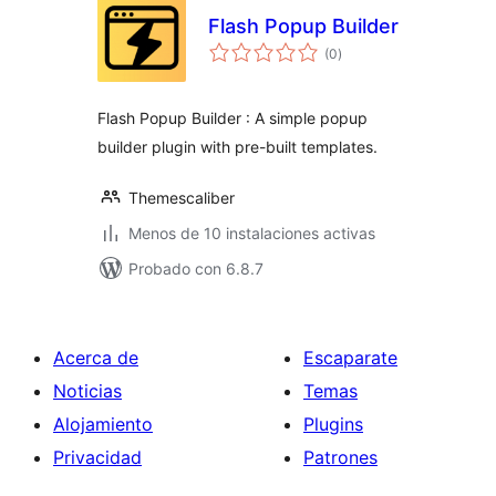
Flash Popup Builder
total
(0
)
de
valoraciones
Flash Popup Builder : A simple popup
builder plugin with pre-built templates.
Themescaliber
Menos de 10 instalaciones activas
Probado con 6.8.7
Acerca de
Escaparate
Noticias
Temas
Alojamiento
Plugins
Privacidad
Patrones