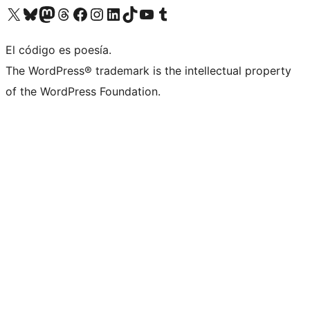
Visit our X (formerly Twitter) account
Visit our Bluesky account
Visit our Mastodon account
Visit our Threads account
Visita nuestra página de Facebook
Visita nuestra cuenta de Instagram
Visita nuestra cuenta de LinkedIn
Visit our TikTok account
Visita nuestro canal de YouTube
Visit our Tumblr account
El código es poesía.
The WordPress® trademark is the intellectual property
of the WordPress Foundation.