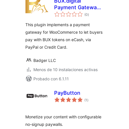
BUX.digital
Payment Gateway
total
for WooCommerce
(0
)
de
valoraciones
This plugin implements a payment
gateway for WooCommerce to let buyers
pay with BUX tokens on eCash, via
PayPal or Credit Card.
Badger LLC
Menos de 10 instalaciones activas
Probado con 6.1.11
PayButton
total
(1
)
de
valoraciones
Monetize your content with configurable
no-signup paywalls.