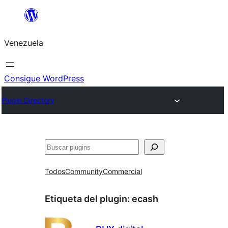
Saltar
al
Venezuela
contenido
Consigue WordPress
Plugin Directory
Buscar
Todos
Community
Commercial
Etiqueta del plugin:
ecash