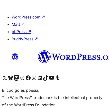
WordPress.com
↗
Matt
↗
bbPress
↗
BuddyPress
↗
Visit our X (formerly Twitter) account
Visit our Bluesky account
Visit our Mastodon account
Visit our Threads account
Visita nuestra página de Facebook
Visita nuestra cuenta de Instagram
Visita nuestra cuenta de LinkedIn
Visit our TikTok account
Visita nuestro canal de YouTube
Visit our Tumblr account
El código es poesía.
The WordPress® trademark is the intellectual property
of the WordPress Foundation.