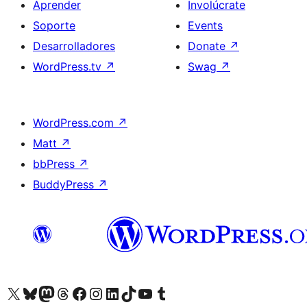
Aprender
Involúcrate
Soporte
Events
Desarrolladores
Donate
↗
WordPress.tv
↗
Swag
↗
WordPress.com
↗
Matt
↗
bbPress
↗
BuddyPress
↗
Visit our X (formerly Twitter) account
Visit our Bluesky account
Visit our Mastodon account
Visit our Threads account
Visita nuestra página de Facebook
Visita nuestra cuenta de Instagram
Visita nuestra cuenta de LinkedIn
Visit our TikTok account
Visita nuestro canal de YouTube
Visit our Tumblr account