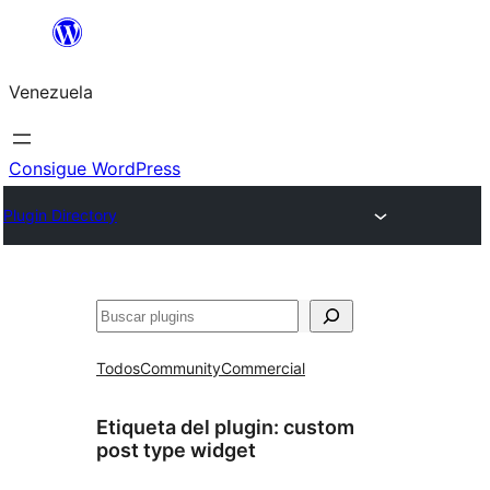
Saltar
al
Venezuela
contenido
Consigue WordPress
Plugin Directory
Buscar
Todos
Community
Commercial
Etiqueta del plugin:
custom
post type widget