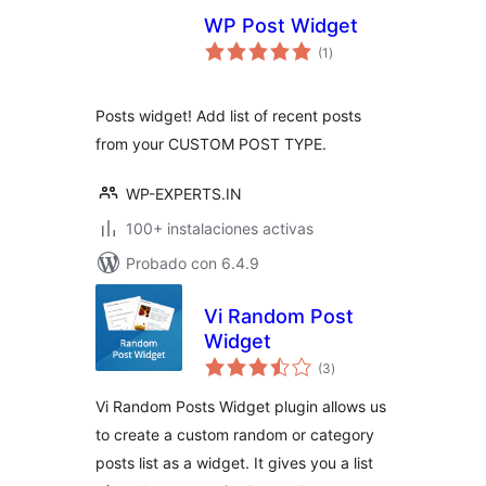
WP Post Widget
total
(1
)
de
valoraciones
Posts widget! Add list of recent posts
from your CUSTOM POST TYPE.
WP-EXPERTS.IN
100+ instalaciones activas
Probado con 6.4.9
Vi Random Post
Widget
total
(3
)
de
valoraciones
Vi Random Posts Widget plugin allows us
to create a custom random or category
posts list as a widget. It gives you a list