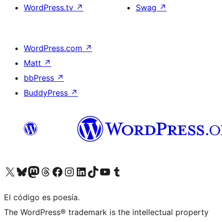
WordPress.tv
↗
Swag
↗
WordPress.com
↗
Matt
↗
bbPress
↗
BuddyPress
↗
Visit our X (formerly Twitter) account
Visit our Bluesky account
Visit our Mastodon account
Visit our Threads account
Visita nuestra página de Facebook
Visita nuestra cuenta de Instagram
Visita nuestra cuenta de LinkedIn
Visit our TikTok account
Visita nuestro canal de YouTube
Visit our Tumblr account
El código es poesía.
The WordPress® trademark is the intellectual property