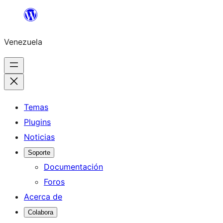
Saltar
al
Venezuela
contenido
Temas
Plugins
Noticias
Soporte
Documentación
Foros
Acerca de
Colabora