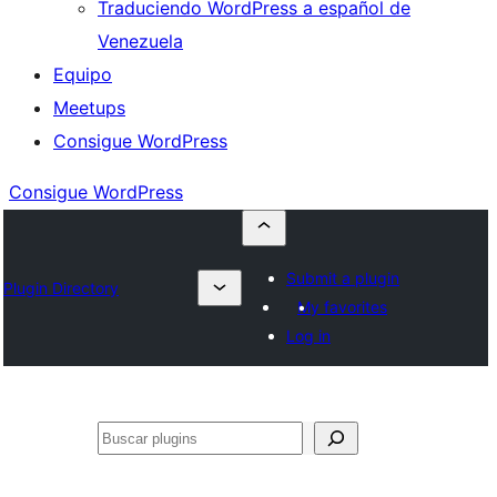
Traduciendo WordPress a español de
Venezuela
Equipo
Meetups
Consigue WordPress
Consigue WordPress
Submit a plugin
Plugin Directory
My favorites
Log in
Buscar