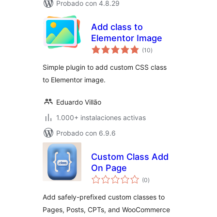
Probado con 4.8.29
Add class to
Elementor Image
total
(10
)
de
valoraciones
Simple plugin to add custom CSS class
to Elementor image.
Eduardo Villão
1.000+ instalaciones activas
Probado con 6.9.6
Custom Class Add
On Page
total
(0
)
de
valoraciones
Add safely-prefixed custom classes to
Pages, Posts, CPTs, and WooCommerce