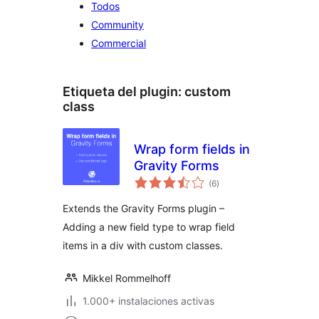
Todos
Community
Commercial
Etiqueta del plugin:
custom
class
Wrap form fields in
Gravity Forms
total
(6
)
de
valoraciones
Extends the Gravity Forms plugin –
Adding a new field type to wrap field
items in a div with custom classes.
Mikkel Rommelhoff
1.000+ instalaciones activas