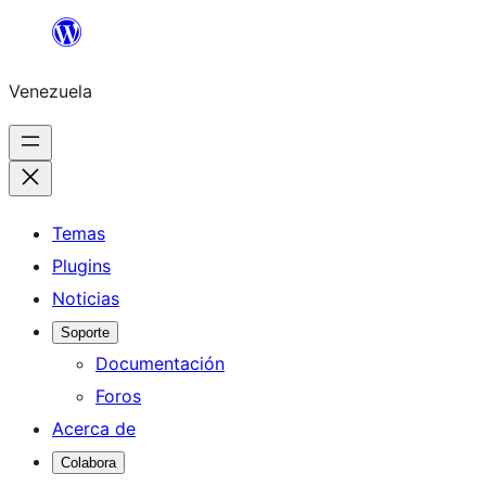
Saltar
al
Venezuela
contenido
Temas
Plugins
Noticias
Soporte
Documentación
Foros
Acerca de
Colabora