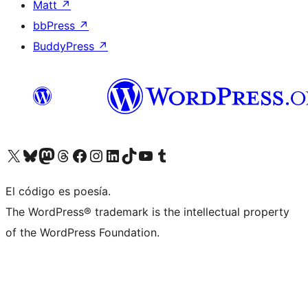
Matt
↗
bbPress
↗
BuddyPress
↗
Visit our X (formerly Twitter) account
Visit our Bluesky account
Visit our Mastodon account
Visit our Threads account
Visita nuestra página de Facebook
Visita nuestra cuenta de Instagram
Visita nuestra cuenta de LinkedIn
Visit our TikTok account
Visita nuestro canal de YouTube
Visit our Tumblr account
El código es poesía.
The WordPress® trademark is the intellectual property
of the WordPress Foundation.