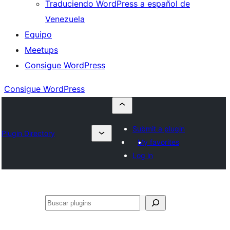
Traduciendo WordPress a español de
Venezuela
Equipo
Meetups
Consigue WordPress
Consigue WordPress
Submit a plugin
Plugin Directory
My favorites
Log in
Buscar