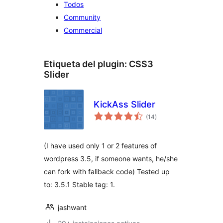
Todos
Community
Commercial
Etiqueta del plugin:
CSS3
Slider
KickAss Slider
total
(14
)
de
valoraciones
(I have used only 1 or 2 features of
wordpress 3.5, if someone wants, he/she
can fork with fallback code) Tested up
to: 3.5.1 Stable tag: 1.
jashwant