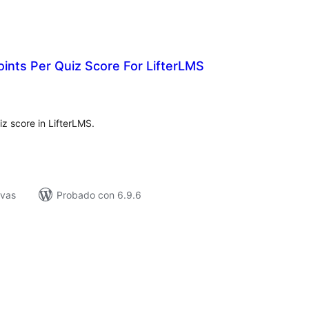
ints Per Quiz Score For LifterLMS
tal
e
loraciones
z score in LifterLMS.
ivas
Probado con 6.9.6