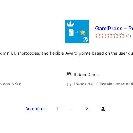
GamiPress – Po
to
(0
)
d
va
dmin UI, shortcodes, and flexible
Award points based on the user qui
Ruben Garcia
o con 6.9.6
Menos de 10 instalaciones act
1
3
4
Anteriores
…