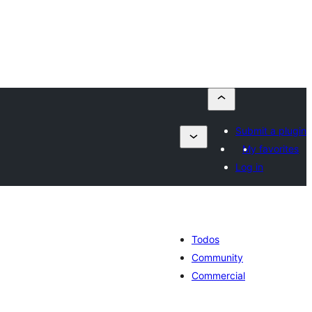
Submit a plugin
My favorites
Log in
Todos
Community
Commercial