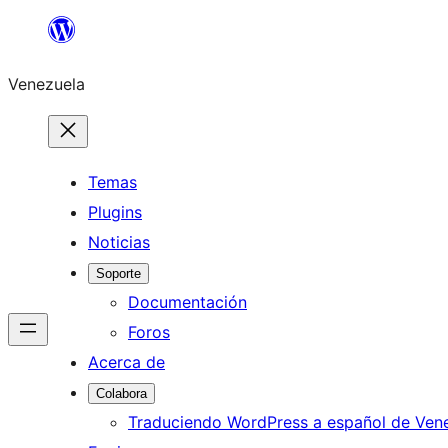
Saltar
al
Venezuela
contenido
Temas
Plugins
Noticias
Soporte
Documentación
Foros
Acerca de
Colabora
Traduciendo WordPress a español de Ven