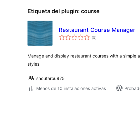
Etiqueta del plugin:
course
Restaurant Course Manager
total
(0
)
de
valoraciones
Manage and display restaurant courses with a simple a
styles.
shoutarou975
Menos de 10 instalaciones activas
Probad
Posts
pagination