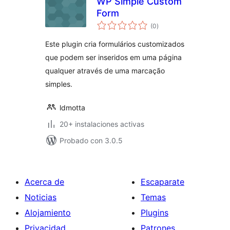
WP Simple Custom
Form
total
(0
)
de
valoraciones
Este plugin cria formulários customizados
que podem ser inseridos em uma página
qualquer através de uma marcação
simples.
ldmotta
20+ instalaciones activas
Probado con 3.0.5
Acerca de
Escaparate
Noticias
Temas
Alojamiento
Plugins
Privacidad
Patrones