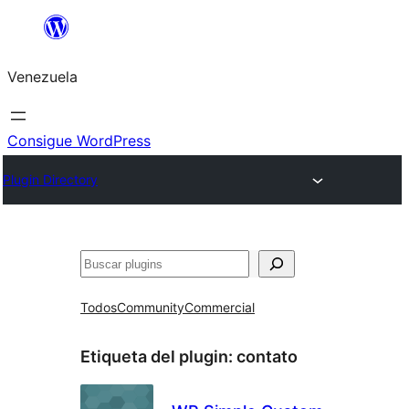
Saltar
al
Venezuela
contenido
Consigue WordPress
Plugin Directory
Buscar
Todos
Community
Commercial
Etiqueta del plugin:
contato