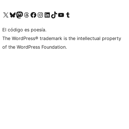
Visit our X (formerly Twitter) account
Visit our Bluesky account
Visit our Mastodon account
Visit our Threads account
Visita nuestra página de Facebook
Visita nuestra cuenta de Instagram
Visita nuestra cuenta de LinkedIn
Visit our TikTok account
Visita nuestro canal de YouTube
Visit our Tumblr account
El código es poesía.
The WordPress® trademark is the intellectual property
of the WordPress Foundation.