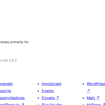
esses primarily for
o con 2.9.2
prender
Involúcrate
WordPres
oporte
Events
↗
esarrolladores
Donate
↗
Matt
↗
ordPress.tv
↗
Five for the
bbPress