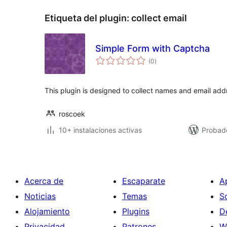
Etiqueta del plugin:
collect email
Simple Form with Captcha
total
(0
)
de
valoraciones
This plugin is designed to collect names and email addr
roscoek
10+ instalaciones activas
Probad
Acerca de
Escaparate
A
Noticias
Temas
S
Alojamiento
Plugins
D
Privacidad
Patrones
W