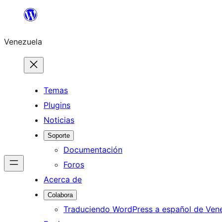
Saltar
al
Venezuela
contenido
Temas
Plugins
Noticias
Soporte
Documentación
Foros
Acerca de
Colabora
Traduciendo WordPress a español de Ven