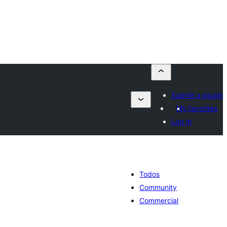
Submit a plugin
My favorites
Log in
Todos
Community
Commercial