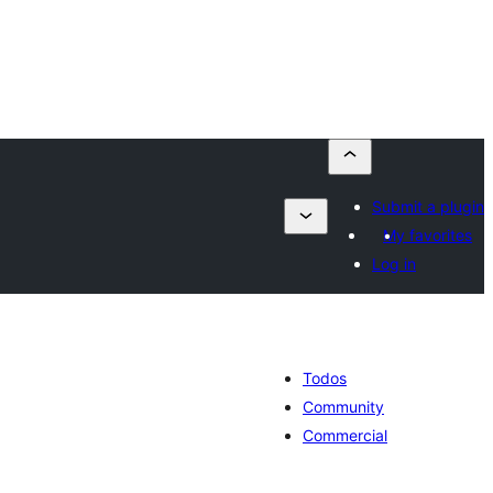
Submit a plugin
My favorites
Log in
Todos
Community
Commercial