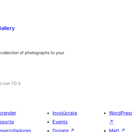
allery
collection of photographs to your
 con 7.0.3
prender
Involúcrate
WordPres
oporte
Events
↗
esarrolladores
Donate
↗
Matt
↗