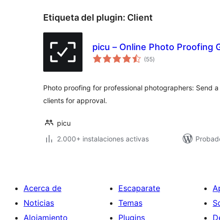
Etiqueta del plugin:
Client
picu – Online Photo Proofing G
total
(55
)
de
valoraciones
Photo proofing for professional photographers: Send a 
clients for approval.
picu
2.000+ instalaciones activas
Probado
Acerca de
Escaparate
A
Noticias
Temas
S
Alojamiento
Plugins
D