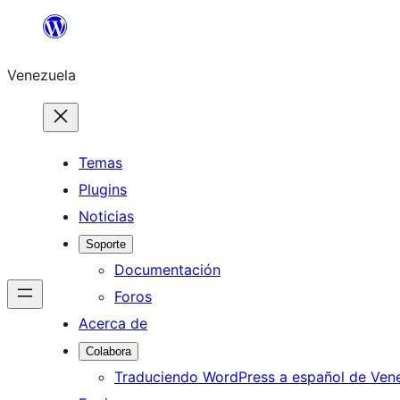
Saltar
al
Venezuela
contenido
Temas
Plugins
Noticias
Soporte
Documentación
Foros
Acerca de
Colabora
Traduciendo WordPress a español de Ven