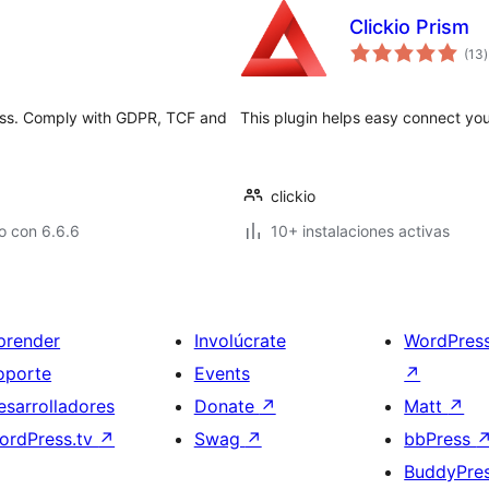
Clickio Prism
t
(13
)
v
ress. Comply with GDPR, TCF and
This plugin helps easy connect you
clickio
o con 6.6.6
10+ instalaciones activas
prender
Involúcrate
WordPres
oporte
Events
↗
esarrolladores
Donate
↗
Matt
↗
ordPress.tv
↗
Swag
↗
bbPress
BuddyPre