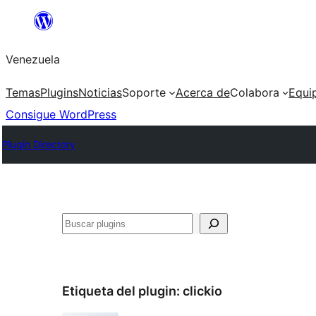
Saltar
al
Venezuela
contenido
Temas
Plugins
Noticias
Soporte
Acerca de
Colabora
Equi
Consigue WordPress
Plugin Directory
Buscar
Etiqueta del plugin:
clickio