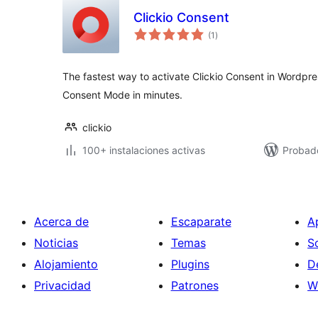
Clickio Consent
total
(1
)
de
valoraciones
The fastest way to activate Clickio Consent in Wordp
Consent Mode in minutes.
clickio
100+ instalaciones activas
Probad
Acerca de
Escaparate
A
Noticias
Temas
S
Alojamiento
Plugins
D
Privacidad
Patrones
W