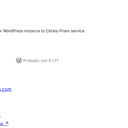
otal
de
aloraciones
r WordPress instance to Clickio Prism service.
Probado con 6.1.11
s.com
↗
ss
↗