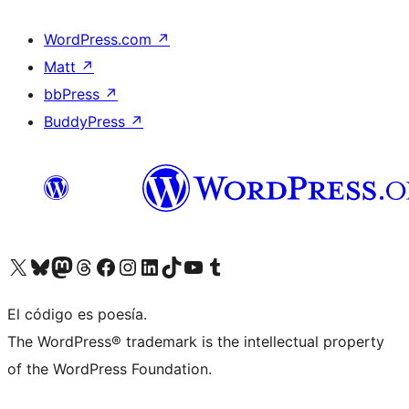
WordPress.com
↗
Matt
↗
bbPress
↗
BuddyPress
↗
Visit our X (formerly Twitter) account
Visit our Bluesky account
Visit our Mastodon account
Visit our Threads account
Visita nuestra página de Facebook
Visita nuestra cuenta de Instagram
Visita nuestra cuenta de LinkedIn
Visit our TikTok account
Visita nuestro canal de YouTube
Visit our Tumblr account
El código es poesía.
The WordPress® trademark is the intellectual property
of the WordPress Foundation.