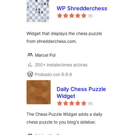
WP Shredderchess
total
(1
)
de
valoraciones
Widget that displays the chess puzzle
from shredderchess.com.
Marcel Pol
200+ instalaciones activas
Probado con 6.9.6
Daily Chess Puzzle
Widget
total
(1
)
de
valoraciones
The Chess Puzzle Widget adds a daily
chess puzzle to you blog's sidebar.