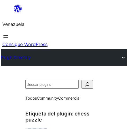
Saltar
al
Venezuela
contenido
Consigue WordPress
Plugin Directory
Buscar
Todos
Community
Commercial
Etiqueta del plugin:
chess
puzzle