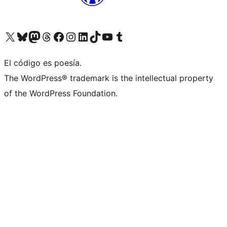
Visit our X (formerly Twitter) account
Visit our Bluesky account
Visit our Mastodon account
Visit our Threads account
Visita nuestra página de Facebook
Visita nuestra cuenta de Instagram
Visita nuestra cuenta de LinkedIn
Visit our TikTok account
Visita nuestro canal de YouTube
Visit our Tumblr account
El código es poesía.
The WordPress® trademark is the intellectual property
of the WordPress Foundation.