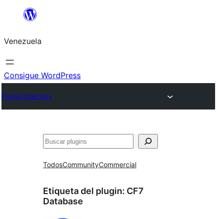
Saltar
al
Venezuela
contenido
Consigue WordPress
Plugin Directory
Buscar
Todos
Community
Commercial
Etiqueta del plugin:
CF7
Database