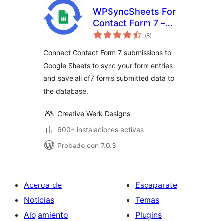
WPSyncSheets For
Contact Form 7 –
total
CF7 Google Sheets
(8
)
de
valoraciones
Connector & Save
Connect Contact Form 7 submissions to
to Database
Google Sheets to sync your form entries
and save all cf7 forms submitted data to
the database.
Creative Werk Designs
600+ instalaciones activas
Probado con 7.0.3
Acerca de
Escaparate
Noticias
Temas
Alojamiento
Plugins