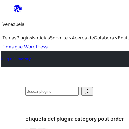
Saltar
al
Venezuela
contenido
Temas
Plugins
Noticias
Soporte
Acerca de
Colabora
Equi
Consigue WordPress
Plugin Directory
Buscar
Etiqueta del plugin:
category post order