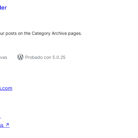
der
tal
e
loraciones
our posts on the Category Archive pages.
ivas
Probado con 5.0.25
s.com
↗
ss
↗