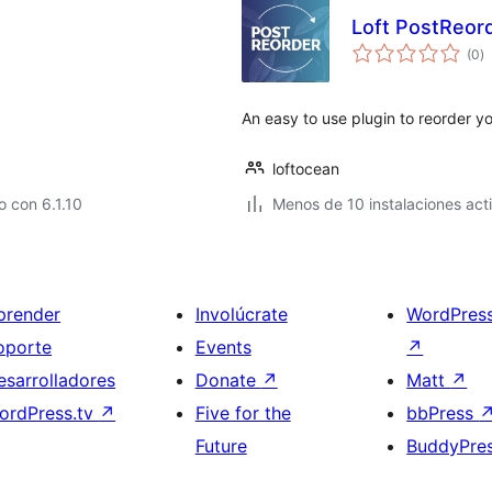
Loft PostReor
to
(0
)
d
va
An easy to use plugin to reorder y
loftocean
 con 6.1.10
Menos de 10 instalaciones act
prender
Involúcrate
WordPres
oporte
Events
↗
esarrolladores
Donate
↗
Matt
↗
ordPress.tv
↗
Five for the
bbPress
Future
BuddyPre