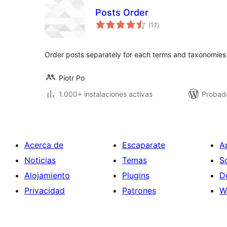
Posts Order
total
(17
)
de
valoraciones
Order posts separately for each terms and taxonomies
Piotr Po
1.000+ instalaciones activas
Probado
Acerca de
Escaparate
A
Noticias
Temas
S
Alojamiento
Plugins
D
Privacidad
Patrones
W