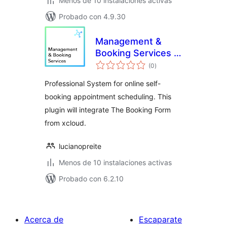
Menos de 10 instalaciones activas
Probado con 4.9.30
Management &
Booking Services –
total
xCloud.pro
(0
)
de
valoraciones
Professional System for online self-
booking appointment scheduling. This
plugin will integrate The Booking Form
from xcloud.
lucianopreite
Menos de 10 instalaciones activas
Probado con 6.2.10
Acerca de
Escaparate