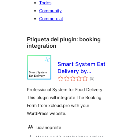
Todos
Community
Commercial
Etiqueta del plugin:
booking
integration
Smart System Eat
Delivery by
total
xCloud.pro
(0
)
de
valoraciones
Professional System for Food Delivery.
This plugin will integrate The Booking
Form from xcloud.pro with your
WordPress website.
lucianopreite