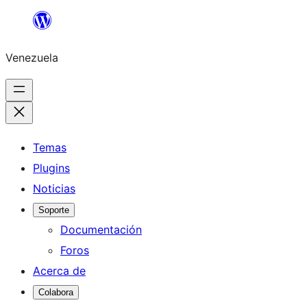
Saltar
al
Venezuela
contenido
Temas
Plugins
Noticias
Soporte
Documentación
Foros
Acerca de
Colabora