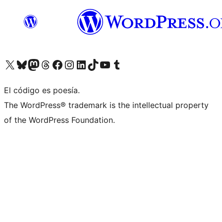
Visit our X (formerly Twitter) account
Visit our Bluesky account
Visit our Mastodon account
Visit our Threads account
Visita nuestra página de Facebook
Visita nuestra cuenta de Instagram
Visita nuestra cuenta de LinkedIn
Visit our TikTok account
Visita nuestro canal de YouTube
Visit our Tumblr account
El código es poesía.
The WordPress® trademark is the intellectual property
of the WordPress Foundation.