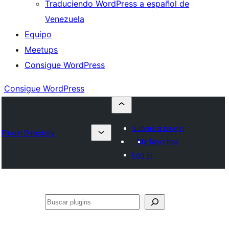
Traduciendo WordPress a español de
Venezuela
Equipo
Meetups
Consigue WordPress
Consigue WordPress
Submit a plugin
Plugin Directory
My favorites
Log in
Buscar