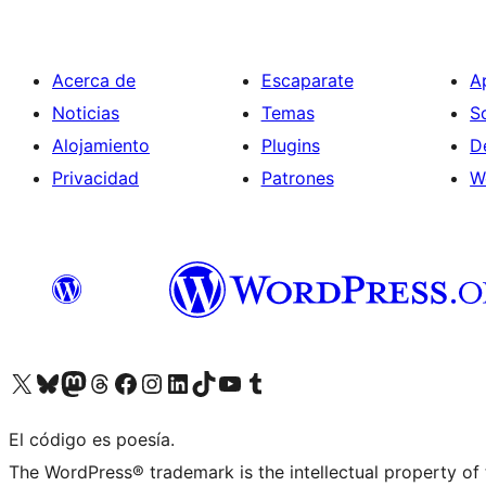
Acerca de
Escaparate
A
Noticias
Temas
S
Alojamiento
Plugins
D
Privacidad
Patrones
W
Visit our X (formerly Twitter) account
Visit our Bluesky account
Visit our Mastodon account
Visit our Threads account
Visita nuestra página de Facebook
Visita nuestra cuenta de Instagram
Visita nuestra cuenta de LinkedIn
Visit our TikTok account
Visita nuestro canal de YouTube
Visit our Tumblr account
El código es poesía.
The WordPress® trademark is the intellectual property of