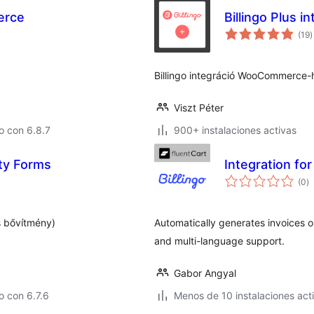
erce
Billingo Plus
t
(19
)
d
v
Billingo integráció WooCommerce-h
Viszt Péter
o con 6.8.7
900+ instalaciones activas
ity Forms
Integration for
to
(0
)
d
va
s bővítmény)
Automatically generates invoices on
and multi-language support.
Gabor Angyal
 con 6.7.6
Menos de 10 instalaciones act