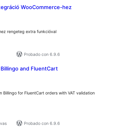
 integráció WooCommerce-hez
otal
e
aloraciones
ez rengeteg extra funkcióval
Probado con 6.9.6
 Billingo and FluentCart
tal
e
loraciones
 Billingo for FluentCart orders with VAT validation
ivas
Probado con 6.9.6