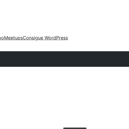
po
Meetups
Consigue WordPress