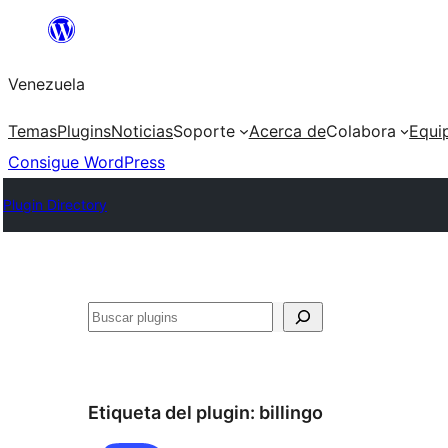
Saltar
al
Venezuela
contenido
Temas
Plugins
Noticias
Soporte
Acerca de
Colabora
Equi
Consigue WordPress
Plugin Directory
Buscar
Etiqueta del plugin:
billingo