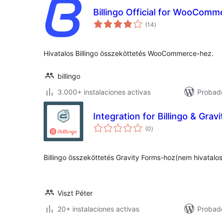
Billingo Official for WooComm
total
(14
)
de
valoraciones
Hivatalos Billingo összeköttetés WooCommerce-hez.
billingo
3.000+ instalaciones activas
Probad
Integration for Billingo & Grav
total
(0
)
de
valoraciones
Billingo összeköttetés Gravity Forms-hoz(nem hivatalo
Viszt Péter
20+ instalaciones activas
Probado