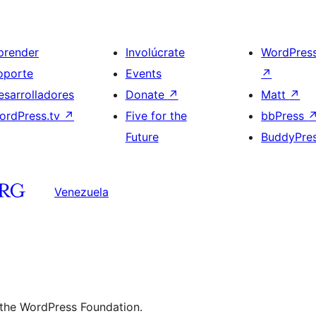
prender
Involúcrate
WordPres
oporte
Events
↗
esarrolladores
Donate
↗
Matt
↗
ordPress.tv
↗
Five for the
bbPress
Future
BuddyPre
Venezuela
 the WordPress Foundation.