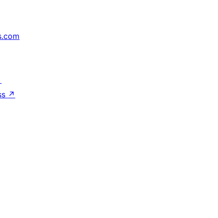
s.com
↗
ss
↗