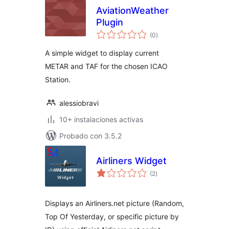
AviationWeather
Plugin
total
(0
)
de
valoraciones
A simple widget to display current
METAR and TAF for the chosen ICAO
Station.
alessiobravi
10+ instalaciones activas
Probado con 3.5.2
Airliners Widget
total
(2
)
de
valoraciones
Displays an Airliners.net picture (Random,
Top Of Yesterday, or specific picture by