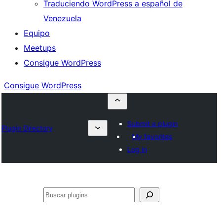
Traduciendo WordPress a español de
Venezuela
Equipo
Meetups
Consigue WordPress
Consigue WordPress
Submit a plugin
Plugin Directory
My favorites
Log in
Buscar