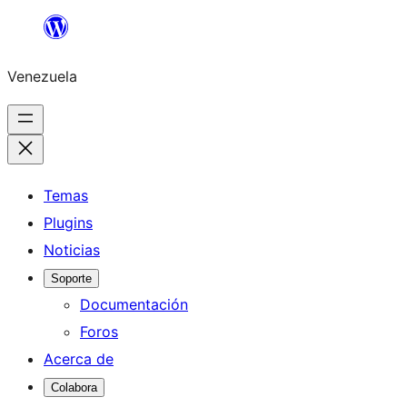
Saltar
al
Venezuela
contenido
Temas
Plugins
Noticias
Soporte
Documentación
Foros
Acerca de
Colabora