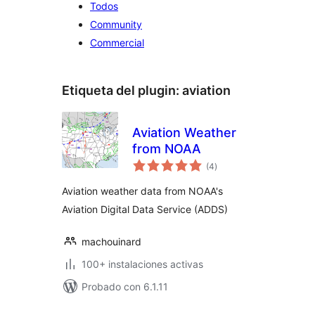
Todos
Community
Commercial
Etiqueta del plugin:
aviation
Aviation Weather
from NOAA
total
(4
)
de
valoraciones
Aviation weather data from NOAA's
Aviation Digital Data Service (ADDS)
machouinard
100+ instalaciones activas
Probado con 6.1.11