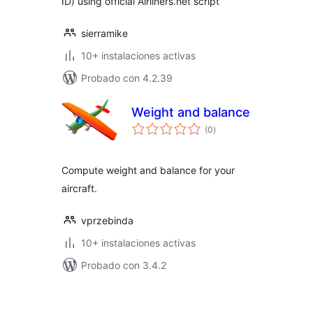
ID) using official Airliners.net script
sierramike
10+ instalaciones activas
Probado con 4.2.39
Weight and balance
total
(0
)
de
valoraciones
Compute weight and balance for your
aircraft.
vprzebinda
10+ instalaciones activas
Probado con 3.4.2