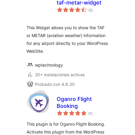
taf-metar-widget
total
(2
)
de
valoraciones
This Widget allows you to show the TAF
or METAR (aviation weather) information
for any airport directly to your WordPress
WebSite.
wptechnology
20+ instalaciones activas
Probado con 4.6.30
Oganro Flight
Booking
total
(1
)
de
valoraciones
This plugin is for Oganro Flight Booking.
Activate this plugin from the WordPress