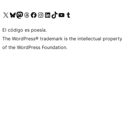
Visit our X (formerly Twitter) account
Visit our Bluesky account
Visit our Mastodon account
Visit our Threads account
Visita nuestra página de Facebook
Visita nuestra cuenta de Instagram
Visita nuestra cuenta de LinkedIn
Visit our TikTok account
Visita nuestro canal de YouTube
Visit our Tumblr account
El código es poesía.
The WordPress® trademark is the intellectual property
of the WordPress Foundation.