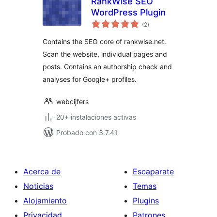
RankWise SEO
WordPress Plugin
total
(2
)
de
valoraciones
Contains the SEO core of rankwise.net.
Scan the website, individual pages and
posts. Contains an authorship check and
analyses for Google+ profiles.
webcijfers
20+ instalaciones activas
Probado con 3.7.41
Acerca de
Escaparate
Noticias
Temas
Alojamiento
Plugins
Privacidad
Patrones