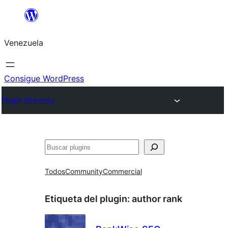
Saltar
al
Venezuela
contenido
Consigue WordPress
Plugin Directory
Buscar
Todos
Community
Commercial
Etiqueta del plugin:
author rank