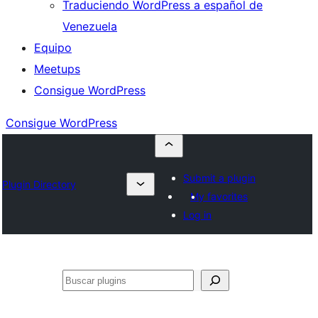
Traduciendo WordPress a español de
Venezuela
Equipo
Meetups
Consigue WordPress
Consigue WordPress
Submit a plugin
Plugin Directory
My favorites
Log in
Buscar