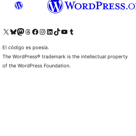
Visit our X (formerly Twitter) account
Visit our Bluesky account
Visit our Mastodon account
Visit our Threads account
Visita nuestra página de Facebook
Visita nuestra cuenta de Instagram
Visita nuestra cuenta de LinkedIn
Visit our TikTok account
Visita nuestro canal de YouTube
Visit our Tumblr account
El código es poesía.
The WordPress® trademark is the intellectual property
of the WordPress Foundation.