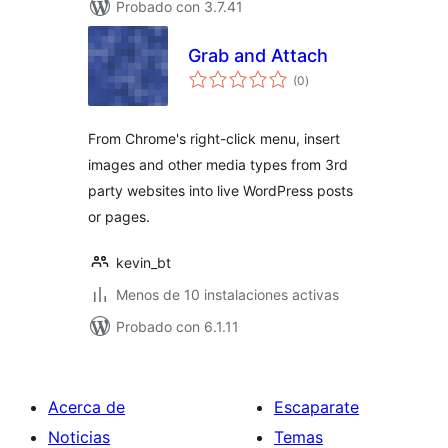
Probado con 3.7.41
Grab and Attach
total
(0
)
de
valoraciones
From Chrome's right-click menu, insert
images and other media types from 3rd
party websites into live WordPress posts
or pages.
kevin_bt
Menos de 10 instalaciones activas
Probado con 6.1.11
Acerca de
Escaparate
Noticias
Temas