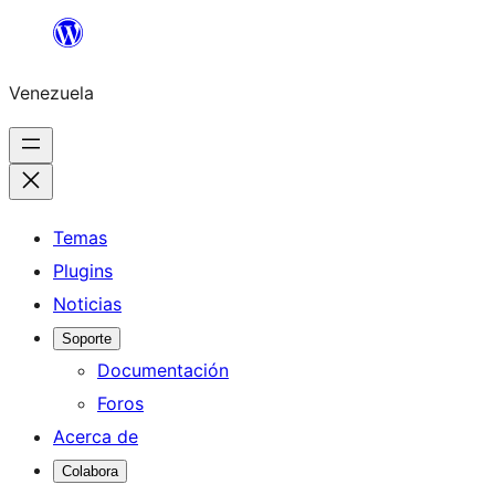
Saltar
al
Venezuela
contenido
Temas
Plugins
Noticias
Soporte
Documentación
Foros
Acerca de
Colabora