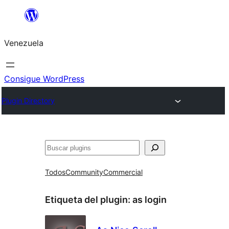
Saltar
al
Venezuela
contenido
Consigue WordPress
Plugin Directory
Buscar
Todos
Community
Commercial
Etiqueta del plugin:
as login