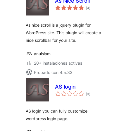
As Nice Scroll
total
(4
)
de
valoraciones
As nice scroll is a jquery plugin for
WordPress site. This plugin will create a
nice scrollbar for your site.
anuislam
20+ instalaciones activas
Probado con 4.5.33
AS login
total
(0
)
de
valoraciones
AS login you can fully customize
wordpress login page.