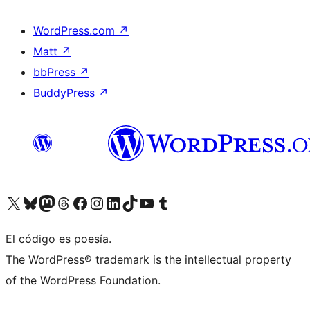
WordPress.com
↗
Matt
↗
bbPress
↗
BuddyPress
↗
Visit our X (formerly Twitter) account
Visit our Bluesky account
Visit our Mastodon account
Visit our Threads account
Visita nuestra página de Facebook
Visita nuestra cuenta de Instagram
Visita nuestra cuenta de LinkedIn
Visit our TikTok account
Visita nuestro canal de YouTube
Visit our Tumblr account
El código es poesía.
The WordPress® trademark is the intellectual property
of the WordPress Foundation.