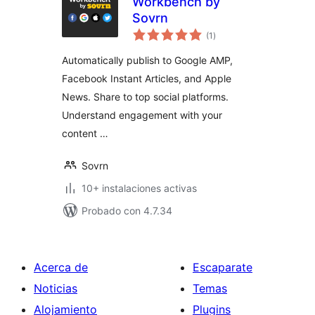
Workbench by
Sovrn
total
(1
)
de
valoraciones
Automatically publish to Google AMP,
Facebook Instant Articles, and Apple
News. Share to top social platforms.
Understand engagement with your
content …
Sovrn
10+ instalaciones activas
Probado con 4.7.34
Acerca de
Escaparate
Noticias
Temas
Alojamiento
Plugins