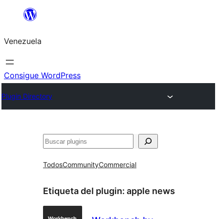
Saltar
al
Venezuela
contenido
Consigue WordPress
Plugin Directory
Buscar
Todos
Community
Commercial
Etiqueta del plugin:
apple news