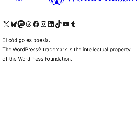
Visit our X (formerly Twitter) account
Visit our Bluesky account
Visit our Mastodon account
Visit our Threads account
Visita nuestra página de Facebook
Visita nuestra cuenta de Instagram
Visita nuestra cuenta de LinkedIn
Visit our TikTok account
Visita nuestro canal de YouTube
Visit our Tumblr account
El código es poesía.
The WordPress® trademark is the intellectual property
of the WordPress Foundation.