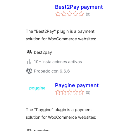
Best2Pay payment
total
(0
)
de
valoraciones
The "Best2Pay" plugin is a payment
solution for WooCommerce websites:
best2pay
10+ instalaciones activas
Probado con 6.6.6
Paygine payment
total
(0
)
de
valoraciones
The "Paygine" plugin is a payment
solution for WooCommerce websites:
paygine