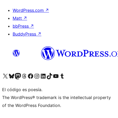
WordPress.com
↗
Matt
↗
bbPress
↗
BuddyPress
↗
Visit our X (formerly Twitter) account
Visit our Bluesky account
Visit our Mastodon account
Visit our Threads account
Visita nuestra página de Facebook
Visita nuestra cuenta de Instagram
Visita nuestra cuenta de LinkedIn
Visit our TikTok account
Visita nuestro canal de YouTube
Visit our Tumblr account
El código es poesía.
The WordPress® trademark is the intellectual property
of the WordPress Foundation.