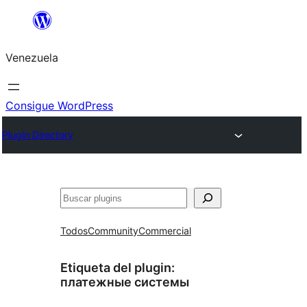
Saltar
al
Venezuela
contenido
Consigue WordPress
Plugin Directory
Buscar
Todos
Community
Commercial
Etiqueta del plugin:
платежные системы