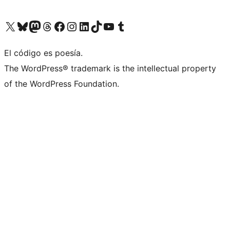
Visit our X (formerly Twitter) account
Visit our Bluesky account
Visit our Mastodon account
Visit our Threads account
Visita nuestra página de Facebook
Visita nuestra cuenta de Instagram
Visita nuestra cuenta de LinkedIn
Visit our TikTok account
Visita nuestro canal de YouTube
Visit our Tumblr account
El código es poesía.
The WordPress® trademark is the intellectual property
of the WordPress Foundation.