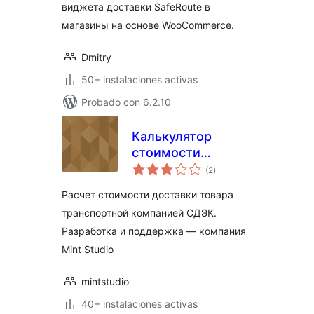
виджета доставки SafeRoute в
магазины на основе WooCommerce.
Dmitry
50+ instalaciones activas
Probado con 6.2.10
Калькулятор
стоимости
total
доставки СДЭК
(2
)
de
valoraciones
для WooCommerce
Расчет стоимости доставки товара
транспортной компанией СДЭК.
Разработка и поддержка — компания
Mint Studio
mintstudio
40+ instalaciones activas