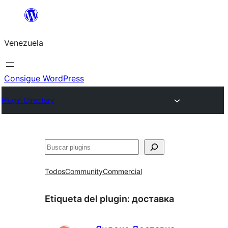
Saltar
al
Venezuela
contenido
Consigue WordPress
Plugin Directory
Buscar
Todos
Community
Commercial
Etiqueta del plugin:
доставка