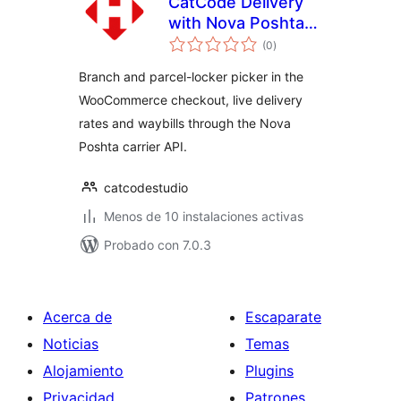
CatCode Delivery
with Nova Poshta
total
for WooCommerce
(0
)
de
valoraciones
Branch and parcel-locker picker in the
WooCommerce checkout, live delivery
rates and waybills through the Nova
Poshta carrier API.
catcodestudio
Menos de 10 instalaciones activas
Probado con 7.0.3
Acerca de
Escaparate
Noticias
Temas
Alojamiento
Plugins
Privacidad
Patrones