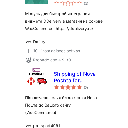
total
(0
)
de
valoraciones
Модуль для быстрой интеграции
виджета DDelivery в магазин на основе
WooCommerce. https://ddelivery.ru/
Dmitry
10+ instalaciones activas
Probado con 4.9.30
Shipping of Nova
Poshta for
total
WooCommerce
(2
)
de
valoraciones
Підключення служби доставки Нова
Пошта до Вашого сайту
(WooCommerce)
protsport4991