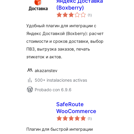
Яндекс Доставка
(Boxberry)
total
(1
)
de
valoraciones
Удобный плагин для интеграции с
Яндекс Доставкой (Boxberry): расчет
стоимости и сроков доставки, выбор
ПВЗ, выгрузка заказов, печать
этикеток и актов.
akazanstev
500+ instalaciones activas
Probado con 6.9.6
SafeRoute
WooCommerce
total
(1
)
de
valoraciones
Плагин для быстрой интеграции