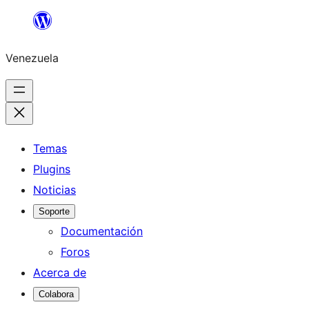
Saltar
al
Venezuela
contenido
Temas
Plugins
Noticias
Soporte
Documentación
Foros
Acerca de
Colabora