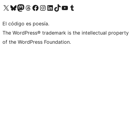
Visit our X (formerly Twitter) account
Visit our Bluesky account
Visit our Mastodon account
Visit our Threads account
Visita nuestra página de Facebook
Visita nuestra cuenta de Instagram
Visita nuestra cuenta de LinkedIn
Visit our TikTok account
Visita nuestro canal de YouTube
Visit our Tumblr account
El código es poesía.
The WordPress® trademark is the intellectual property
of the WordPress Foundation.