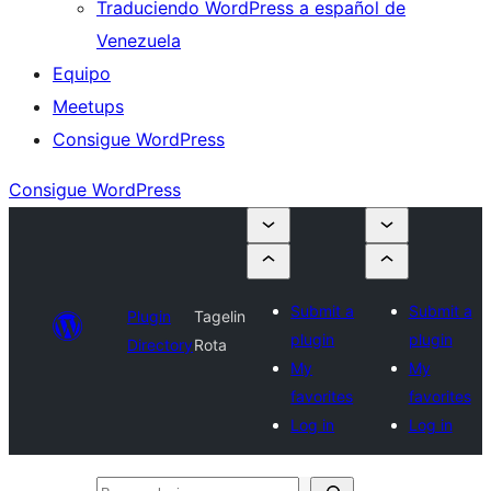
Traduciendo WordPress a español de
Venezuela
Equipo
Meetups
Consigue WordPress
Consigue WordPress
Submit a
Submit a
Plugin
Tagelin
plugin
plugin
Directory
Rota
My
My
favorites
favorites
Log in
Log in