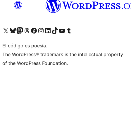
Visit our X (formerly Twitter) account
Visit our Bluesky account
Visit our Mastodon account
Visit our Threads account
Visita nuestra página de Facebook
Visita nuestra cuenta de Instagram
Visita nuestra cuenta de LinkedIn
Visit our TikTok account
Visita nuestro canal de YouTube
Visit our Tumblr account
El código es poesía.
The WordPress® trademark is the intellectual property
of the WordPress Foundation.