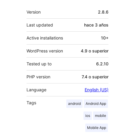
Meta
Version
2.8.6
Last updated
hace
3 años
Active installations
10+
WordPress version
4.9 o superior
Tested up to
6.2.10
PHP version
7.4 o superior
Language
English (US)
Tags
android
Android App
ios
mobile
Mobile App