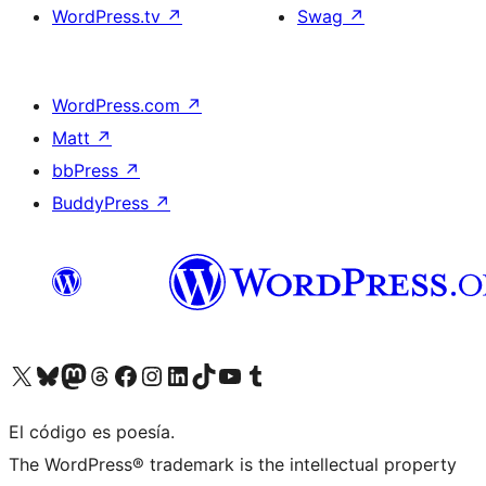
WordPress.tv
↗
Swag
↗
WordPress.com
↗
Matt
↗
bbPress
↗
BuddyPress
↗
Visit our X (formerly Twitter) account
Visit our Bluesky account
Visit our Mastodon account
Visit our Threads account
Visita nuestra página de Facebook
Visita nuestra cuenta de Instagram
Visita nuestra cuenta de LinkedIn
Visit our TikTok account
Visita nuestro canal de YouTube
Visit our Tumblr account
El código es poesía.
The WordPress® trademark is the intellectual property