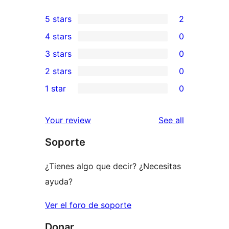
5 stars
2
2
4 stars
0
5-
0
3 stars
0
star
4-
0
2 stars
0
reviews
star
3-
0
1 star
0
reviews
star
2-
0
reviews
star
1-
reviews
Your review
See all
reviews
star
Soporte
reviews
¿Tienes algo que decir? ¿Necesitas
ayuda?
Ver el foro de soporte
Donar