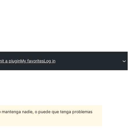
it a plugin
My favorites
Log in
lo mantenga nadie, o puede que tenga problemas