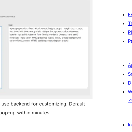
E
T
P
P
A
S
D
W
-use backend for customizing. Default
pop-up within minutes.
I