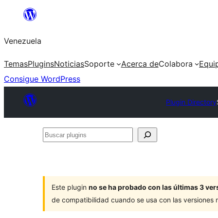
Saltar
al
Venezuela
contenido
Temas
Plugins
Noticias
Soporte
Acerca de
Colabora
Equi
Consigue WordPress
Plugin Directory
Buscar
plugins
Este plugin
no se ha probado con las últimas 3 v
de compatibilidad cuando se usa con las versiones