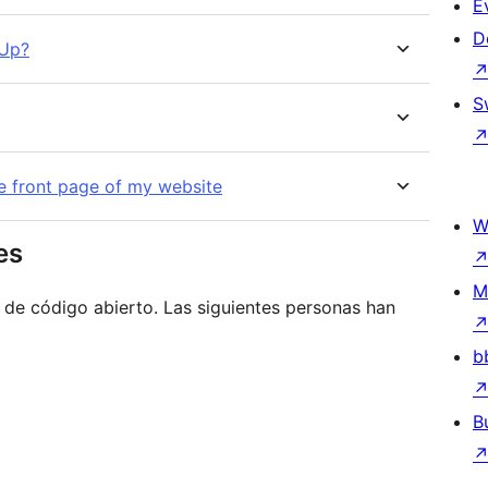
E
D
-Up?
S
he front page of my website
W
es
M
 de código abierto. Las siguientes personas han
b
B