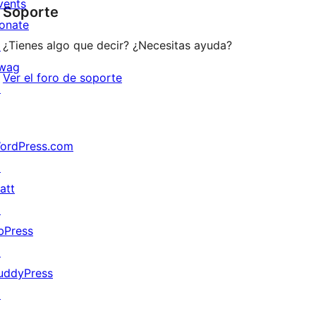
vents
Soporte
reviews
onate
¿Tienes algo que decir? ¿Necesitas ayuda?
↗
wag
Ver el foro de soporte
↗
ordPress.com
↗
att
↗
bPress
↗
uddyPress
↗