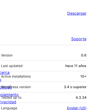
Descargar
Soporte
Meta
Version
0.6
Last updated
hace
11 años
cerca
Active installations
10+
e
oticias
WordPress version
3.4 o superior
lojamiento
Tested up to
4.3.34
rivacidad
Language
English (US)