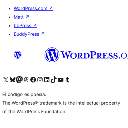
WordPress.com
↗
Matt
↗
bbPress
↗
BuddyPress
↗
Visit our X (formerly Twitter) account
Visit our Bluesky account
Visit our Mastodon account
Visit our Threads account
Visita nuestra página de Facebook
Visita nuestra cuenta de Instagram
Visita nuestra cuenta de LinkedIn
Visit our TikTok account
Visita nuestro canal de YouTube
Visit our Tumblr account
El código es poesía.
The WordPress® trademark is the intellectual property
of the WordPress Foundation.