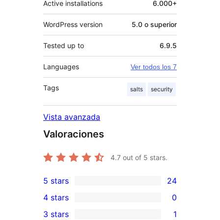
Active installations
6.000+
WordPress version
5.0 o superior
Tested up to
6.9.5
Languages
Ver todos los 7
Tags
salts
security
Vista avanzada
Valoraciones
4.7
out of 5 stars.
5 stars
24
24
4 stars
0
5-
0
3 stars
1
star
4-