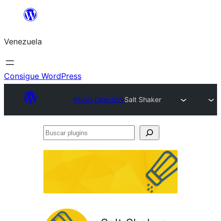
Saltar
al
Venezuela
contenido
Consigue WordPress
Plugin Directory
Salt Shaker
Buscar
plugins