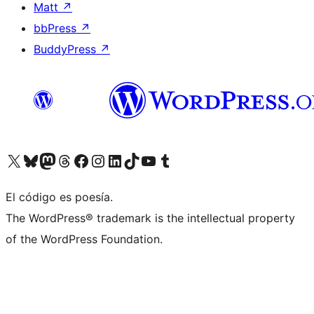
Matt
↗
bbPress
↗
BuddyPress
↗
Visit our X (formerly Twitter) account
Visit our Bluesky account
Visit our Mastodon account
Visit our Threads account
Visita nuestra página de Facebook
Visita nuestra cuenta de Instagram
Visita nuestra cuenta de LinkedIn
Visit our TikTok account
Visita nuestro canal de YouTube
Visit our Tumblr account
El código es poesía.
The WordPress® trademark is the intellectual property
of the WordPress Foundation.