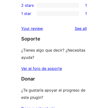
1
2 stars
1
reviews
star
3-
1
1 star
1
reviews
star
2-
1
review
star
1-
reviews
Your review
See all
review
star
Soporte
review
¿Tienes algo que decir? ¿Necesitas
ayuda?
Ver el foro de soporte
Donar
¿Te gustaría apoyar el progreso de
este plugin?