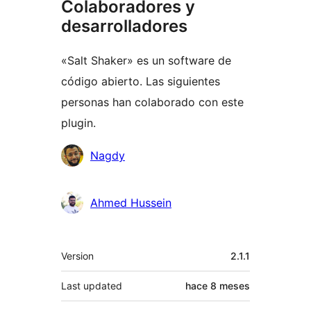
Colaboradores y
desarrolladores
«Salt Shaker» es un software de
código abierto. Las siguientes
personas han colaborado con este
plugin.
Colaboradores
Nagdy
Ahmed Hussein
Meta
Version
2.1.1
Last updated
hace
8 meses