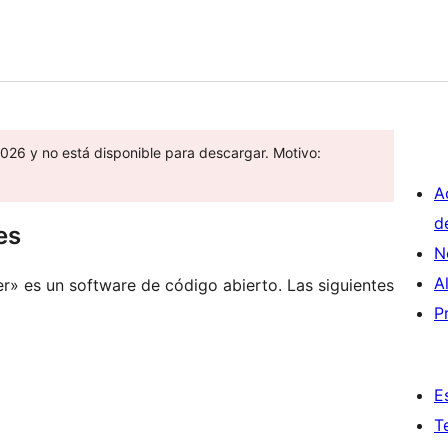
026 y no está disponible para descargar. Motivo:
A
d
es
N
A
» es un software de código abierto. Las siguientes
P
E
T