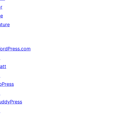
or
he
uture
ordPress.com
↗
att
↗
bPress
↗
uddyPress
↗