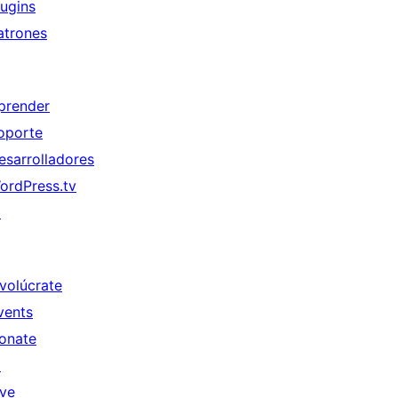
lugins
atrones
prender
oporte
esarrolladores
ordPress.tv
↗
nvolúcrate
vents
onate
↗
ive