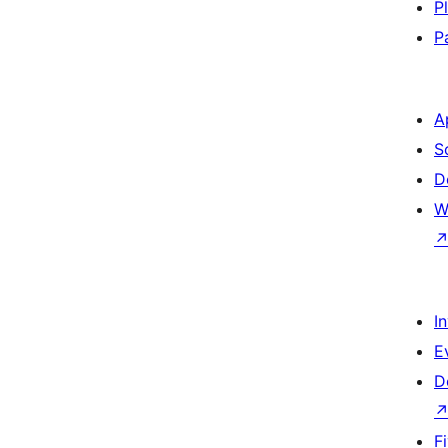
P
P
A
S
D
W
I
E
D
F