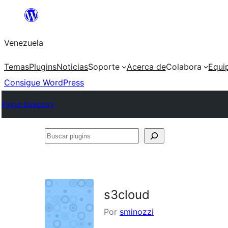
Saltar
al
Venezuela
contenido
Temas
Plugins
Noticias
Soporte
Acerca de
Colabora
Equi
Consigue WordPress
Plugin Directory
Buscar
plugins
s3cloud
Por
sminozzi