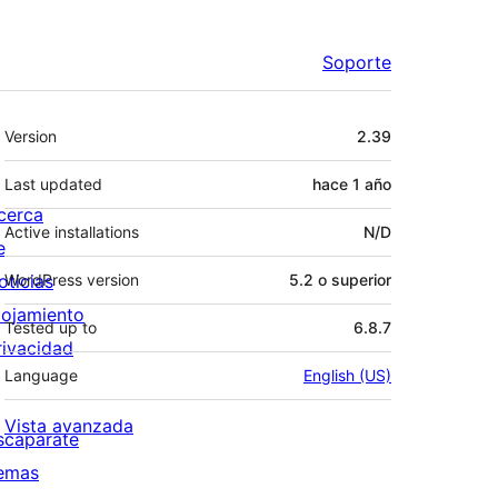
Soporte
Meta
Version
2.39
Last updated
hace
1 año
cerca
Active installations
N/D
e
oticias
WordPress version
5.2 o superior
lojamiento
Tested up to
6.8.7
rivacidad
Language
English (US)
Vista avanzada
scaparate
emas