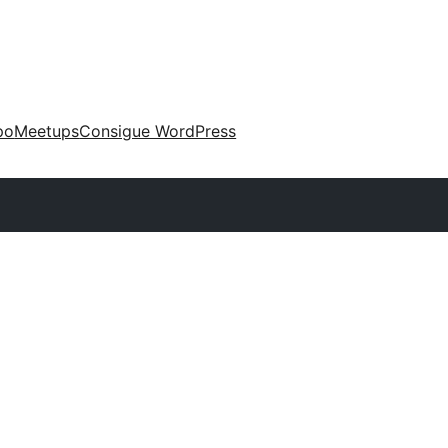
po
Meetups
Consigue WordPress