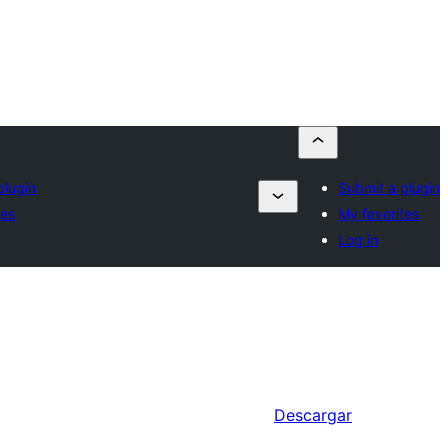
plugin
Submit a plugin
tes
My favorites
Log in
Descargar