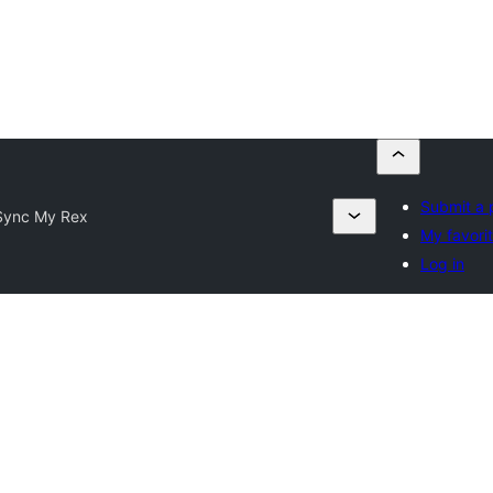
Submit a 
Sync My Rex
My favori
Log in