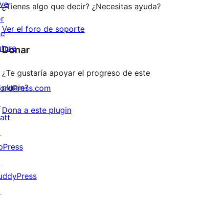
ive
¿Tienes algo que decir? ¿Necesitas ayuda?
or
Ver el foro de soporte
he
uture
Donar
¿Te gustaría apoyar el progreso de este
plugin?
ordPress.com
↗
Dona a este plugin
att
↗
bPress
↗
uddyPress
↗