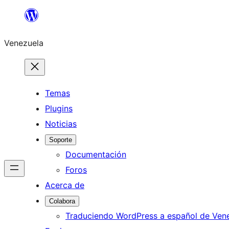
Saltar
al
Venezuela
contenido
Temas
Plugins
Noticias
Soporte
Documentación
Foros
Acerca de
Colabora
Traduciendo WordPress a español de Ven