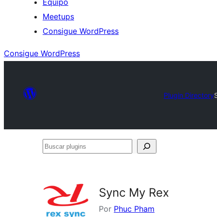
Equipo
Meetups
Consigue WordPress
Consigue WordPress
Plugin Directory
Buscar
plugins
Sync My Rex
Por
Phuc Pham