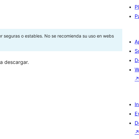
P
P
ser seguras o estables. No se recomienda su uso en webs
A
S
D
ra descargar.
W
I
E
D