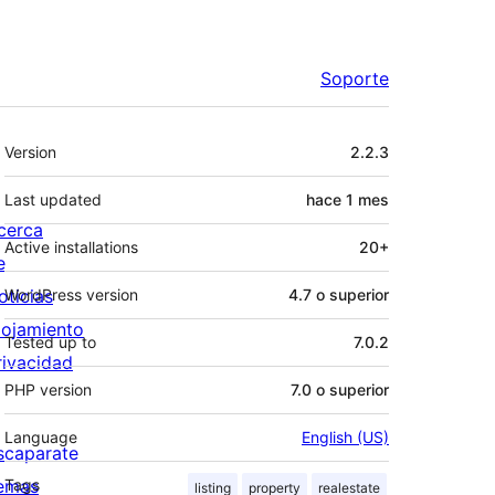
Soporte
Meta
Version
2.2.3
Last updated
hace
1 mes
cerca
Active installations
20+
e
oticias
WordPress version
4.7 o superior
lojamiento
Tested up to
7.0.2
rivacidad
PHP version
7.0 o superior
Language
English (US)
scaparate
emas
Tags
listing
property
realestate