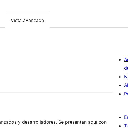
Vista avanzada
A
d
N
A
P
E
anzados y desarrolladores. Se presentan aquí con
T