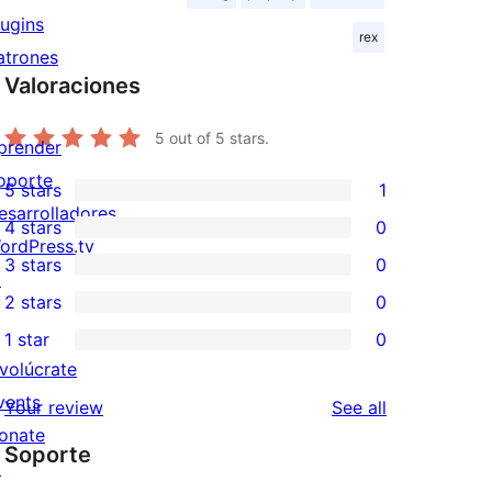
lugins
rex
atrones
Valoraciones
5
out of 5 stars.
prender
oporte
5 stars
1
1
esarrolladores
4 stars
0
5-
0
ordPress.tv
3 stars
0
star
4-
↗
0
2 stars
0
review
star
3-
0
1 star
0
reviews
star
2-
0
nvolúcrate
reviews
star
1-
vents
reviews
Your review
See all
reviews
star
onate
Soporte
reviews
↗