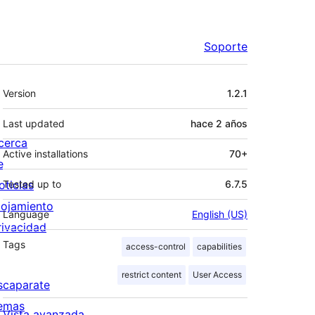
Soporte
Meta
Version
1.2.1
Last updated
hace
2 años
cerca
Active installations
70+
e
oticias
Tested up to
6.7.5
lojamiento
Language
English (US)
rivacidad
Tags
access-control
capabilities
restrict content
User Access
scaparate
emas
Vista avanzada