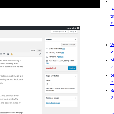
F
f
t
F
W
M
b
B