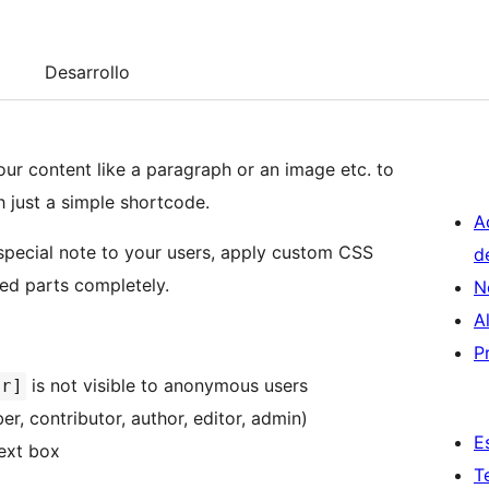
Desarrollo
your content like a paragraph or an image etc. to
h just a simple shortcode.
A
special note to your users, apply custom CSS
d
ted parts completely.
N
A
P
is not visible to anonymous users
er]
r, contributor, author, editor, admin)
E
text box
T