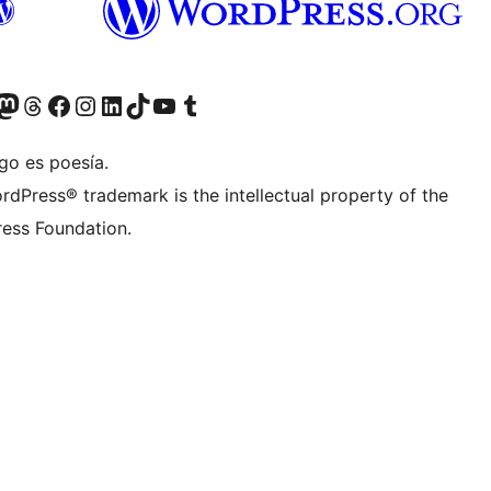
Twitter) account
r Bluesky account
sit our Mastodon account
Visit our Threads account
Visita nuestra página de Facebook
Visita nuestra cuenta de Instagram
Visita nuestra cuenta de LinkedIn
Visit our TikTok account
Visita nuestro canal de YouTube
Visit our Tumblr account
go es poesía.
rdPress® trademark is the intellectual property of the
ess Foundation.