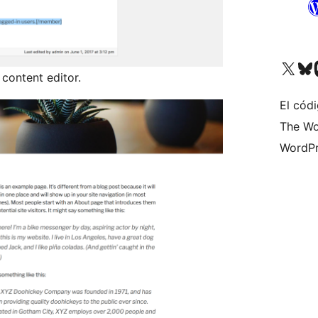
Visit our X (formerly 
Visit ou
Vi
content editor.
El códi
The Wo
WordPr