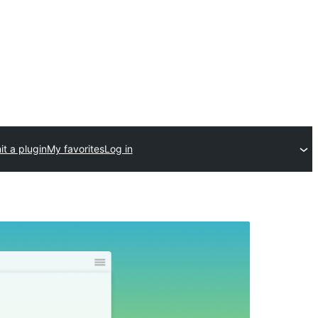
t a plugin
My favorites
Log in