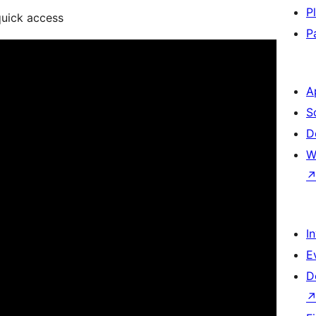
P
uick access
P
A
S
D
W
I
E
D