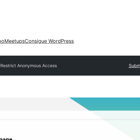
po
Meetups
Consigue WordPress
y
Restrict Anonymous Access
Submi