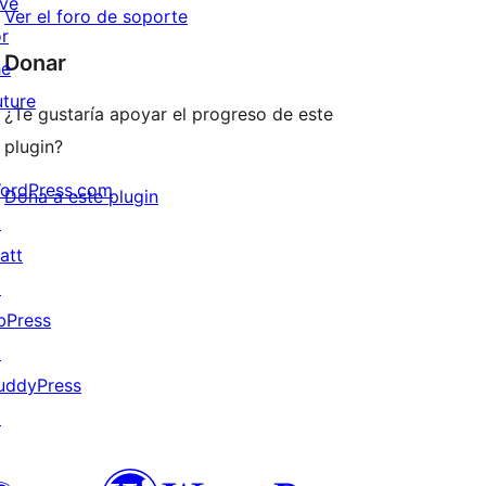
ive
Ver el foro de soporte
or
Donar
he
uture
¿Te gustaría apoyar el progreso de este
plugin?
ordPress.com
Dona a este plugin
↗
att
↗
bPress
↗
uddyPress
↗