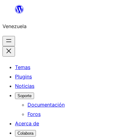
Saltar
al
Venezuela
contenido
Temas
Plugins
Noticias
Soporte
Documentación
Foros
Acerca de
Colabora