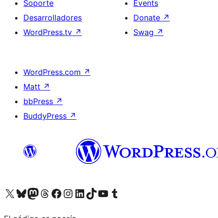
Soporte
Events
Desarrolladores
Donate
↗
WordPress.tv
↗
Swag
↗
WordPress.com
↗
Matt
↗
bbPress
↗
BuddyPress
↗
Visit our X (formerly Twitter) account
Visit our Bluesky account
Visit our Mastodon account
Visit our Threads account
Visita nuestra página de Facebook
Visita nuestra cuenta de Instagram
Visita nuestra cuenta de LinkedIn
Visit our TikTok account
Visita nuestro canal de YouTube
Visit our Tumblr account