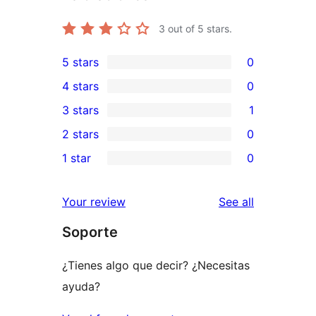
3
out of 5 stars.
5 stars
0
0
4 stars
0
5-
0
3 stars
1
star
4-
1
2 stars
0
reviews
star
3-
0
1 star
0
reviews
star
2-
0
review
star
1-
reviews
Your review
See all
reviews
star
Soporte
reviews
¿Tienes algo que decir? ¿Necesitas
ayuda?