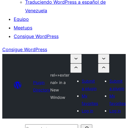
Traduciendo WordPress a español de
Venezuela
Equipo
Meetups
Consigue WordPress
Consigue WordPress
rel=»exter
Submit
Submit
Plugin
nal» in a
a plugin
a plugin
Directory
New
My
My
Window
favorites
favorites
Log in
Log in