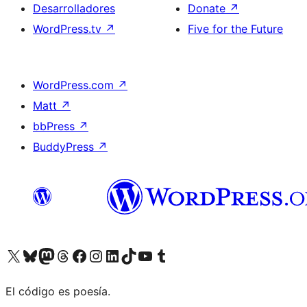
Desarrolladores
Donate
↗
WordPress.tv
↗
Five for the Future
WordPress.com
↗
Matt
↗
bbPress
↗
BuddyPress
↗
Visit our X (formerly Twitter) account
Visit our Bluesky account
Visit our Mastodon account
Visit our Threads account
Visita nuestra página de Facebook
Visita nuestra cuenta de Instagram
Visita nuestra cuenta de LinkedIn
Visit our TikTok account
Visita nuestro canal de YouTube
Visit our Tumblr account
El código es poesía.