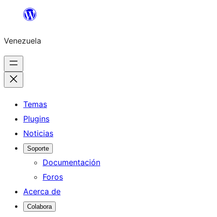
Saltar
al
Venezuela
contenido
Temas
Plugins
Noticias
Soporte
Documentación
Foros
Acerca de
Colabora