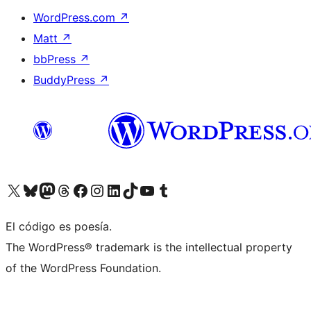
WordPress.com
↗
Matt
↗
bbPress
↗
BuddyPress
↗
Visit our X (formerly Twitter) account
Visit our Bluesky account
Visit our Mastodon account
Visit our Threads account
Visita nuestra página de Facebook
Visita nuestra cuenta de Instagram
Visita nuestra cuenta de LinkedIn
Visit our TikTok account
Visita nuestro canal de YouTube
Visit our Tumblr account
El código es poesía.
The WordPress® trademark is the intellectual property
of the WordPress Foundation.