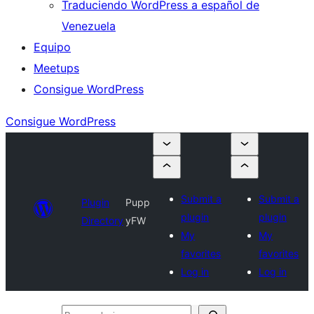
Traduciendo WordPress a español de
Venezuela
Equipo
Meetups
Consigue WordPress
Consigue WordPress
Submit a
Submit a
Plugin
Pupp
plugin
plugin
Directory
yFW
My
My
favorites
favorites
Log in
Log in