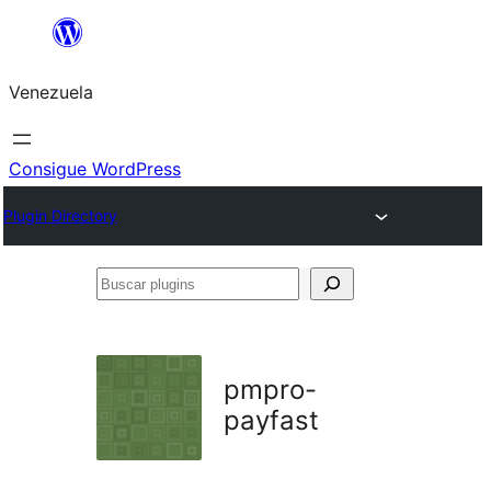
Saltar
al
Venezuela
contenido
Consigue WordPress
Plugin Directory
Buscar
plugins
pmpro-
payfast