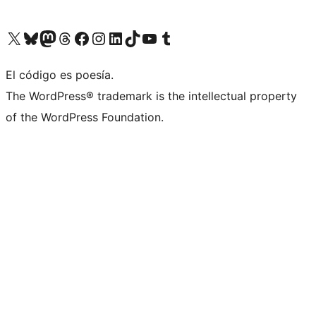
Visit our X (formerly Twitter) account
Visit our Bluesky account
Visit our Mastodon account
Visit our Threads account
Visita nuestra página de Facebook
Visita nuestra cuenta de Instagram
Visita nuestra cuenta de LinkedIn
Visit our TikTok account
Visita nuestro canal de YouTube
Visit our Tumblr account
El código es poesía.
The WordPress® trademark is the intellectual property
of the WordPress Foundation.