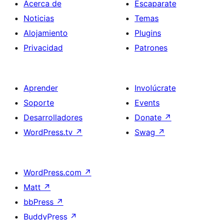
Acerca de
Escaparate
Noticias
Temas
Alojamiento
Plugins
Privacidad
Patrones
Aprender
Involúcrate
Soporte
Events
Desarrolladores
Donate
↗
WordPress.tv
↗
Swag
↗
WordPress.com
↗
Matt
↗
bbPress
↗
BuddyPress
↗