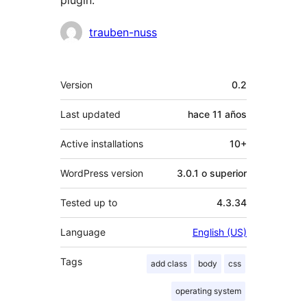
plugin.
Colaboradores
trauben-nuss
Meta
Version
0.2
Last updated
hace
11 años
Active installations
10+
WordPress version
3.0.1 o superior
Tested up to
4.3.34
Language
English (US)
Tags
add class
body
css
operating system