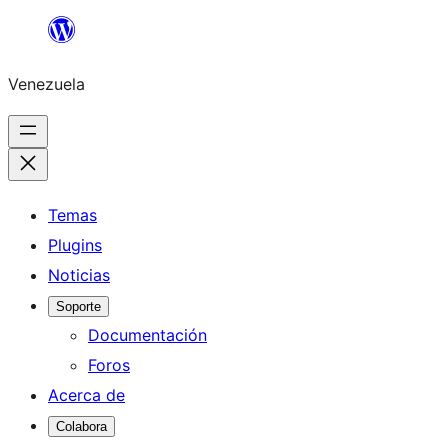
Saltar
al
Venezuela
contenido
Temas
Plugins
Noticias
Soporte
Documentación
Foros
Acerca de
Colabora