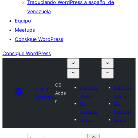
Traduciendo WordPress a español de
Venezuela
Equipo
Meetups
Consigue WordPress
Consigue WordPress
OS
Submit a
Submit a
Plugin
Adde
plugin
plugin
Directory
r
My
My
favorites
favorites
Log in
Log in