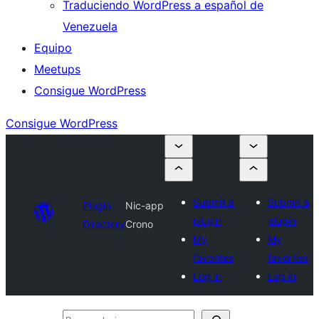
Traduciendo WordPress a español de
Venezuela
Equipo
Meetups
Consigue WordPress
Consigue WordPress
Submit a
Submit a
Plugin
Nic-app
plugin
plugin
Directory
Crono
My
My
favorites
favorites
Log in
Log in