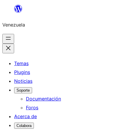
Saltar
al
Venezuela
contenido
Temas
Plugins
Noticias
Soporte
Documentación
Foros
Acerca de
Colabora