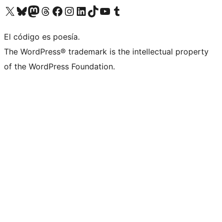
Visit our X (formerly Twitter) account
Visit our Bluesky account
Visit our Mastodon account
Visit our Threads account
Visita nuestra página de Facebook
Visita nuestra cuenta de Instagram
Visita nuestra cuenta de LinkedIn
Visit our TikTok account
Visita nuestro canal de YouTube
Visit our Tumblr account
El código es poesía.
The WordPress® trademark is the intellectual property
of the WordPress Foundation.