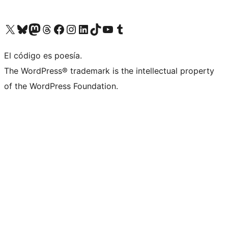
Visit our X (formerly Twitter) account
Visit our Bluesky account
Visit our Mastodon account
Visit our Threads account
Visita nuestra página de Facebook
Visita nuestra cuenta de Instagram
Visita nuestra cuenta de LinkedIn
Visit our TikTok account
Visita nuestro canal de YouTube
Visit our Tumblr account
El código es poesía.
The WordPress® trademark is the intellectual property
of the WordPress Foundation.