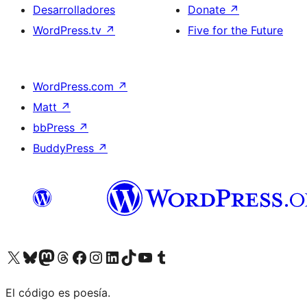
Desarrolladores
Donate
↗
WordPress.tv
↗
Five for the Future
WordPress.com
↗
Matt
↗
bbPress
↗
BuddyPress
↗
Visit our X (formerly Twitter) account
Visit our Bluesky account
Visit our Mastodon account
Visit our Threads account
Visita nuestra página de Facebook
Visita nuestra cuenta de Instagram
Visita nuestra cuenta de LinkedIn
Visit our TikTok account
Visita nuestro canal de YouTube
Visit our Tumblr account
El código es poesía.