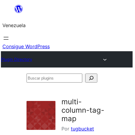
Saltar
al
Venezuela
contenido
Consigue WordPress
Plugin Directory
Buscar
plugins
multi-
column-tag-
map
Por
tugbucket