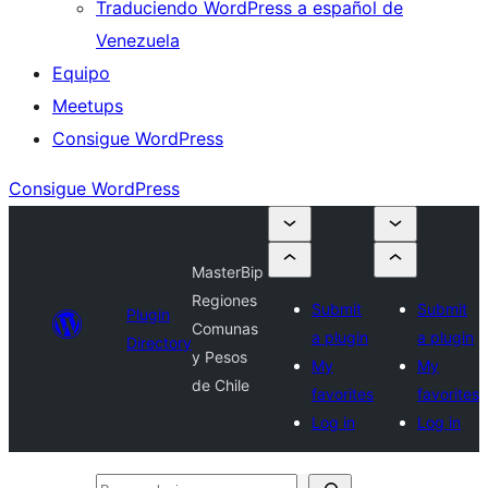
Traduciendo WordPress a español de
Venezuela
Equipo
Meetups
Consigue WordPress
Consigue WordPress
MasterBip
Regiones
Submit
Submit
Plugin
Comunas
a plugin
a plugin
Directory
y Pesos
My
My
de Chile
favorites
favorites
Log in
Log in