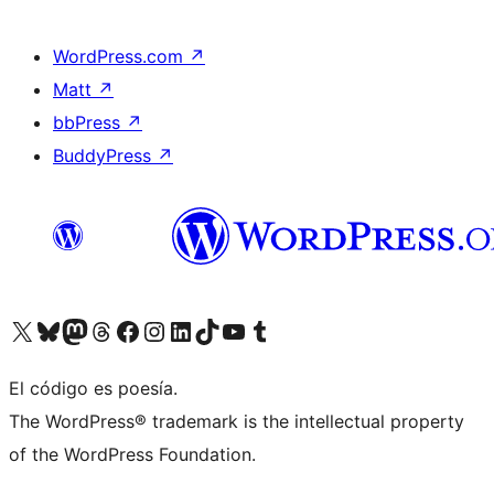
WordPress.com
↗
Matt
↗
bbPress
↗
BuddyPress
↗
Visit our X (formerly Twitter) account
Visit our Bluesky account
Visit our Mastodon account
Visit our Threads account
Visita nuestra página de Facebook
Visita nuestra cuenta de Instagram
Visita nuestra cuenta de LinkedIn
Visit our TikTok account
Visita nuestro canal de YouTube
Visit our Tumblr account
El código es poesía.
The WordPress® trademark is the intellectual property
of the WordPress Foundation.