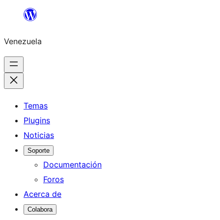
Saltar
al
Venezuela
contenido
Temas
Plugins
Noticias
Soporte
Documentación
Foros
Acerca de
Colabora