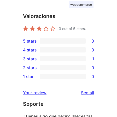
woocommerce
Valoraciones
3
out of 5 stars.
5 stars
0
0
4 stars
0
5-
0
3 stars
1
star
4-
1
2 stars
0
reviews
star
3-
0
1 star
0
reviews
star
2-
0
review
star
1-
reviews
Your review
See all
reviews
star
Soporte
reviews
¿Tienes algo que decir? ¿Necesitas