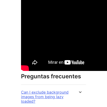
Preguntas frecuentes
Can I exclude background
images from being lazy
loaded?