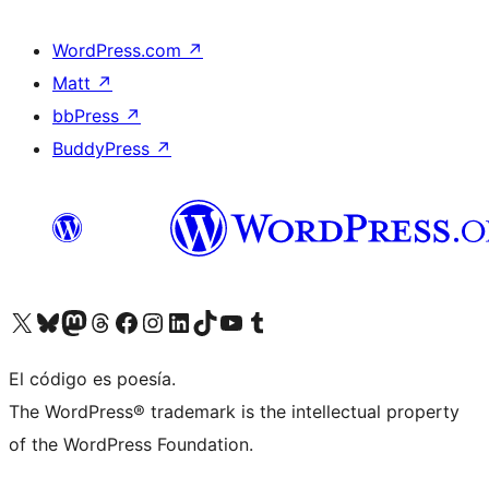
WordPress.com
↗
Matt
↗
bbPress
↗
BuddyPress
↗
Visit our X (formerly Twitter) account
Visit our Bluesky account
Visit our Mastodon account
Visit our Threads account
Visita nuestra página de Facebook
Visita nuestra cuenta de Instagram
Visita nuestra cuenta de LinkedIn
Visit our TikTok account
Visita nuestro canal de YouTube
Visit our Tumblr account
El código es poesía.
The WordPress® trademark is the intellectual property
of the WordPress Foundation.