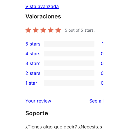
Vista avanzada
Valoraciones
5
out of 5 stars.
5 stars
1
1
4 stars
0
5-
0
3 stars
0
star
4-
0
2 stars
0
review
star
3-
0
1 star
0
reviews
star
2-
0
reviews
star
1-
reviews
Your review
See all
reviews
star
Soporte
reviews
¿Tienes algo que decir? ¿Necesitas