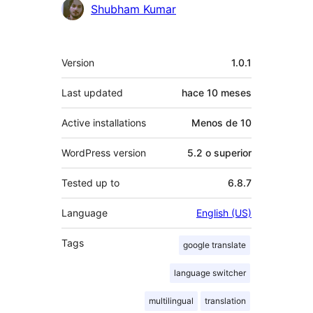
Colaboradores
Shubham Kumar
Meta
Version
1.0.1
Last updated
hace
10 meses
Active installations
Menos de 10
WordPress version
5.2 o superior
Tested up to
6.8.7
Language
English (US)
Tags
google translate
language switcher
multilingual
translation