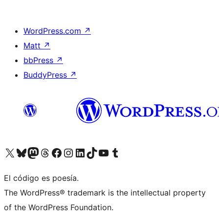
WordPress.com
↗
Matt
↗
bbPress
↗
BuddyPress
↗
Visit our X (formerly Twitter) account
Visit our Bluesky account
Visit our Mastodon account
Visit our Threads account
Visita nuestra página de Facebook
Visita nuestra cuenta de Instagram
Visita nuestra cuenta de LinkedIn
Visit our TikTok account
Visita nuestro canal de YouTube
Visit our Tumblr account
El código es poesía.
The WordPress® trademark is the intellectual property
of the WordPress Foundation.