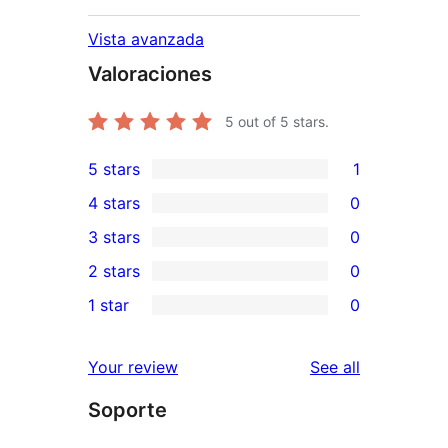
Vista avanzada
Valoraciones
5
out of 5 stars.
5 stars
1
1
4 stars
0
5-
0
3 stars
0
star
4-
0
2 stars
0
review
star
3-
0
1 star
0
reviews
star
2-
0
reviews
star
1-
reviews
Your review
See all
reviews
star
Soporte
reviews