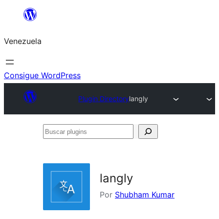
Saltar
al
Venezuela
contenido
Consigue WordPress
Plugin Directory
langly
Buscar
plugins
langly
Por
Shubham Kumar