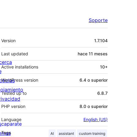
Soporte
Meta
Version
1.7.104
Last updated
hace
11 meses
cerca
Active installations
10+
e
oticias
WordPress version
6.4 o superior
lojamiento
Tested up to
6.8.7
rivacidad
PHP version
8.0 o superior
Language
English (US)
scaparate
emas
Tags
AI
assistant
custom training