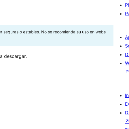
P
P
ser seguras o estables. No se recomienda su uso en webs
A
S
D
ra descargar.
W
I
E
D