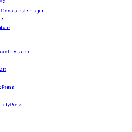
ive
or
Dona a este plugin
he
uture
ordPress.com
↗
att
↗
bPress
↗
uddyPress
↗