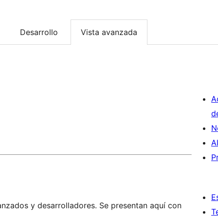
Desarrollo
Vista avanzada
A
d
N
A
P
E
anzados y desarrolladores. Se presentan aquí con
T