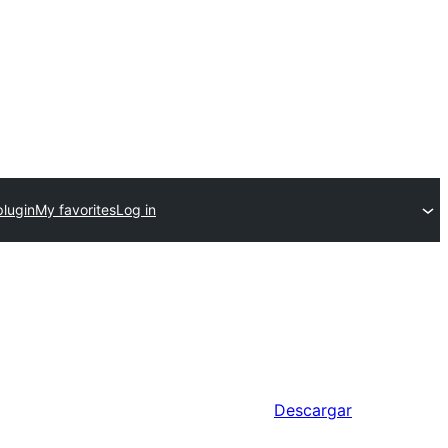
plugin
My favorites
Log in
Descargar