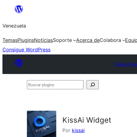
Saltar
al
Venezuela
contenido
Temas
Plugins
Noticias
Soporte
Acerca de
Colabora
Equi
Consigue WordPress
Plugin Dire
Buscar
plugins
KissAi Widget
Por
kissai