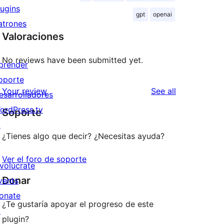
lugins
gpt
openai
atrones
Valoraciones
No reviews have been submitted yet.
prender
oporte
reviews
Your review
See all
esarrolladores
ordPress.tv
Soporte
↗
¿Tienes algo que decir? ¿Necesitas ayuda?
Ver el foro de soporte
nvolúcrate
Donar
vents
onate
¿Te gustaría apoyar el progreso de este
↗
plugin?