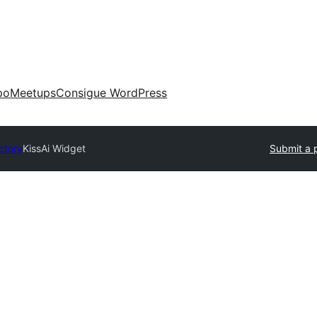
po
Meetups
Consigue WordPress
ctory
KissAi Widget
Submit a 