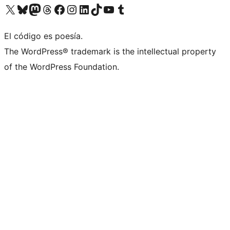
Visit our X (formerly Twitter) account
Visit our Bluesky account
Visit our Mastodon account
Visit our Threads account
Visita nuestra página de Facebook
Visita nuestra cuenta de Instagram
Visita nuestra cuenta de LinkedIn
Visit our TikTok account
Visita nuestro canal de YouTube
Visit our Tumblr account
El código es poesía.
The WordPress® trademark is the intellectual property
of the WordPress Foundation.