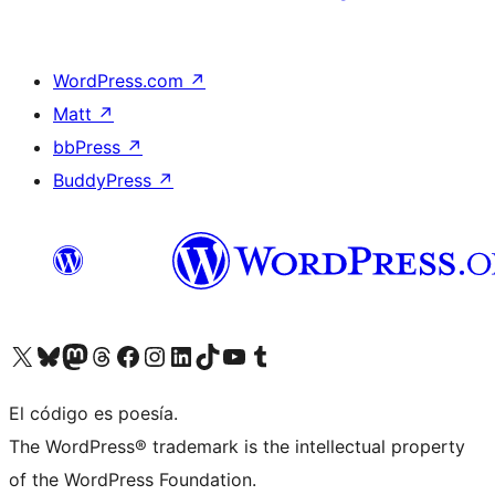
WordPress.com
↗
Matt
↗
bbPress
↗
BuddyPress
↗
Visit our X (formerly Twitter) account
Visit our Bluesky account
Visit our Mastodon account
Visit our Threads account
Visita nuestra página de Facebook
Visita nuestra cuenta de Instagram
Visita nuestra cuenta de LinkedIn
Visit our TikTok account
Visita nuestro canal de YouTube
Visit our Tumblr account
El código es poesía.
The WordPress® trademark is the intellectual property
of the WordPress Foundation.