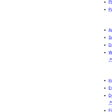
P
P
A
S
D
W
I
E
D
F