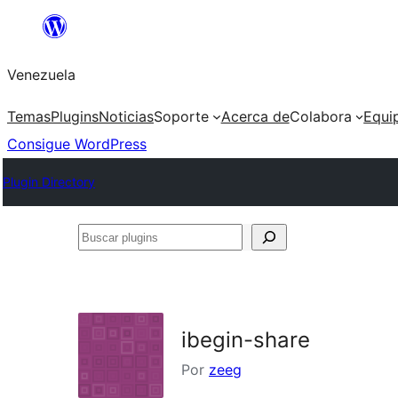
Saltar
al
Venezuela
contenido
Temas
Plugins
Noticias
Soporte
Acerca de
Colabora
Equi
Consigue WordPress
Plugin Directory
Buscar
plugins
ibegin-share
Por
zeeg