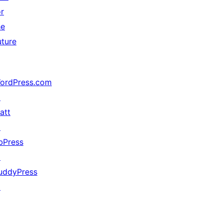
or
he
uture
ordPress.com
↗
att
↗
bPress
↗
uddyPress
↗