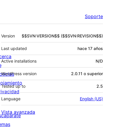
Soporte
Meta
Version
$$SVN:VERSION$$ ($$SVN:REVISION$$)
Last updated
hace
17 años
cerca
Active installations
N/D
e
oticias
WordPress version
2.0.11 o superior
lojamiento
Tested up to
2.5
rivacidad
Language
English (US)
Vista avanzada
scaparate
emas