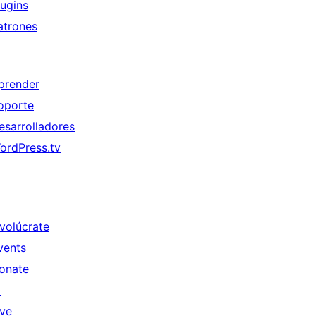
lugins
atrones
prender
oporte
esarrolladores
ordPress.tv
↗
nvolúcrate
vents
onate
↗
ive