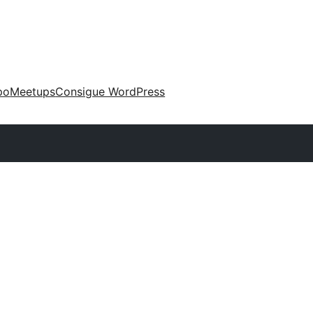
po
Meetups
Consigue WordPress