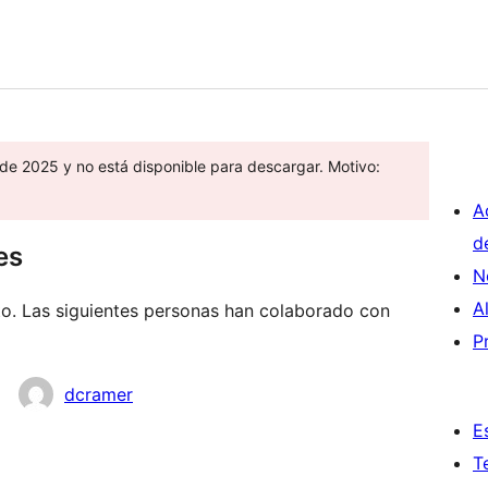
 de 2025 y no está disponible para descargar. Motivo:
A
d
es
N
A
to. Las siguientes personas han colaborado con
P
dcramer
E
T