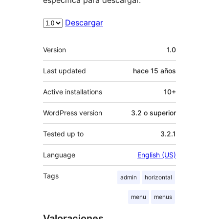
Descargar
Meta
Version
1.0
Last updated
hace
15 años
Active installations
10+
WordPress version
3.2 o superior
Tested up to
3.2.1
Language
English (US)
Tags
admin
horizontal
menu
menus
Valoraciones