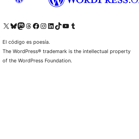
Visit our X (formerly Twitter) account
Visit our Bluesky account
Visit our Mastodon account
Visit our Threads account
Visita nuestra página de Facebook
Visita nuestra cuenta de Instagram
Visita nuestra cuenta de LinkedIn
Visit our TikTok account
Visita nuestro canal de YouTube
Visit our Tumblr account
El código es poesía.
The WordPress® trademark is the intellectual property
of the WordPress Foundation.