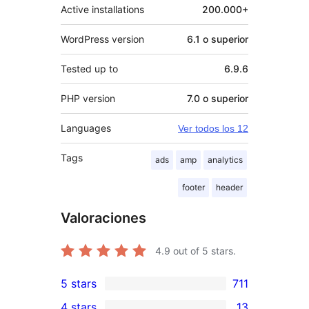
Active installations
200.000+
WordPress version
6.1 o superior
Tested up to
6.9.6
PHP version
7.0 o superior
Languages
Ver todos los 12
Tags
ads
amp
analytics
footer
header
Valoraciones
4.9
out of 5 stars.
5 stars
711
711
4 stars
13