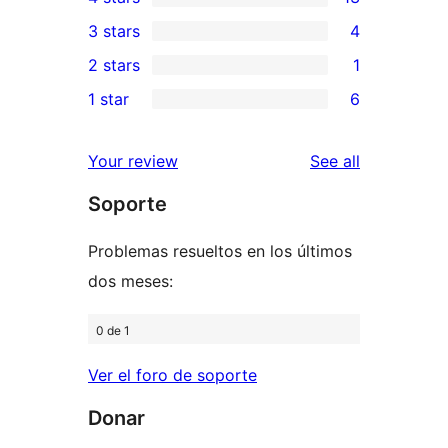
5-
13
3 stars
4
star
4-
4
2 stars
1
reviews
star
3-
1
1 star
6
reviews
star
2-
6
reviews
star
1-
reviews
Your review
See all
review
star
Soporte
reviews
Problemas resueltos en los últimos
dos meses:
0 de 1
Ver el foro de soporte
Donar