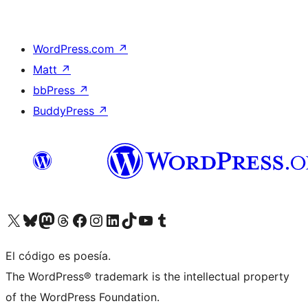
WordPress.com
↗
Matt
↗
bbPress
↗
BuddyPress
↗
Visit our X (formerly Twitter) account
Visit our Bluesky account
Visit our Mastodon account
Visit our Threads account
Visita nuestra página de Facebook
Visita nuestra cuenta de Instagram
Visita nuestra cuenta de LinkedIn
Visit our TikTok account
Visita nuestro canal de YouTube
Visit our Tumblr account
El código es poesía.
The WordPress® trademark is the intellectual property
of the WordPress Foundation.