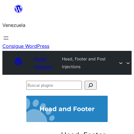
Saltar
al
Venezuela
contenido
Consigue WordPress
Plugin
Head, Footer and Post
Directory
Injections
Buscar
plugins