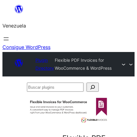
Saltar
al
Venezuela
contenido
Consigue WordPress
Plugin
Flexible PDF Invoices for
Directory
WooCommerce & WordPress
Buscar
plugins